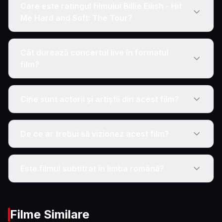
Care este ratingul filmului Billie Eilish - Hit
Me Hard and Soft: The Tour?
Cât durează concertul live în formatul
film?
Cine sunt actorii și artiștii din acest film?
De ce ar trebui să vizionez acest film?
Este filmul subtitrat în limba română?
Filme Similare