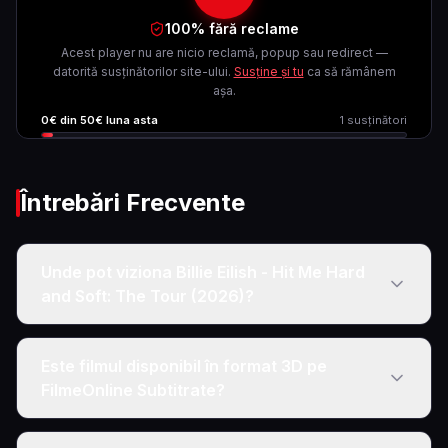
100% fără reclame
Acest player nu are nicio reclamă, popup sau redirect —
datorită susținătorilor site-ului.
Susține și tu
ca să rămânem
așa.
0
€ din
50
€ luna asta
1
susținători
Întrebări Frecvente
Unde pot viziona Billie Eilish - Hit Me Hard
and Soft: The Tour (2026)?
Este filmul disponibil în format 3D pe
FilmeOnline Subtitrate?