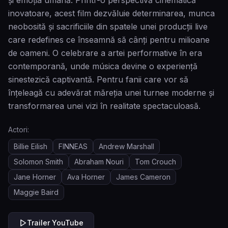
și emoția umană. Printr-o perspectivă cinematică
inovatoare, acest film dezvăluie determinarea, munca
neobosită și sacrificiile din spatele unei producții live
care redefines ce înseamnă să cânți pentru milioane
de oameni. O celebrare a artei performative în era
contemporană, unde música devine o experiență
sinestezică captivantă. Pentru fanii care vor să
înțeleagă cu adevărat măreția unei turnee moderne și
transformarea unei vizi în realitate spectaculoasă.
Actori:
Billie Eilish
FINNEAS
Andrew Marshall
Solomon Smith
Abraham Nouri
Tom Crouch
Jane Horner
Ava Horner
James Cameron
Maggie Baird
Trailer YouTube