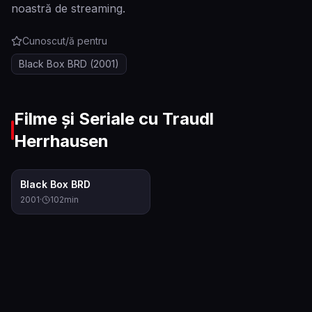
noastră de streaming.
Cunoscut/ă pentru
Black Box BRD
(2001)
Filme și Seriale cu
Traudl
Herrhausen
6.3
Black Box BRD
2001
·
102
min