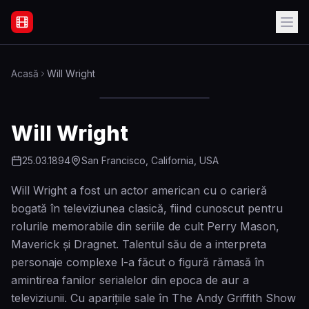
Filme Online Subtitrate - Acasă
Acasă
Will Wright
Will Wright
25.03.1894
San Francisco, California, USA
Will Wright a fost un actor american cu o carieră
bogată în televiziunea clasică, fiind cunoscut pentru
rolurile memorabile din seriile de cult Perry Mason,
Maverick și Dragnet. Talentul său de a interpreta
personaje complexe l-a făcut o figură rămasă în
amintirea fanilor serialelor din epoca de aur a
televiziunii. Cu aparițiile sale în The Andy Griffith Show