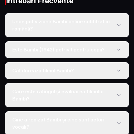
Întrebări Frecvente
Unde pot viziona Bambi online subtitrat în
română?
Este Bambi (1942) potrivit pentru copii?
Cât durează filmul Bambi?
Care este ratingul și evaluarea filmului
Bambi?
Cine a regizat Bambi și cine sunt actorii
vocali?