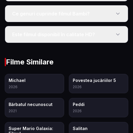
Ce genuri cuprinde filmul Bambi?
Este filmul disponibil în calitate HD?
Filme Similare
8.6
7.4
Michael
Povestea jucăriilor 5
2026
2026
7.8
6.5
Bărbatul necunoscut
Peddi
2021
2026
8.2
4.4
Super Mario Galaxia:
Salitan