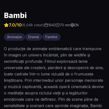
Bambi
7.0
/10
(
6,048
voturi)
1942
70
min
EN
Animație
Dramă
Familie
O producție de animație emblematică care transpune
în imagini un univers încântat, plin de wildlife și
semnificații profunde. Filmul explorează teme
universale ale creșterii, pierderii și descoperirii de sine,
toate cadrate într-o lume vizuală de o frumusețe
liniștitoare. Prin intermediul unor personaje memorate
și muzică captivantă, această operă cinematică devine
o meditație asupra ciclului vieții și a legăturilor
emoționale care ne definesc. Plin de scene pline de
sensibilitate și scenarii care aprinde imaginația, Bambi