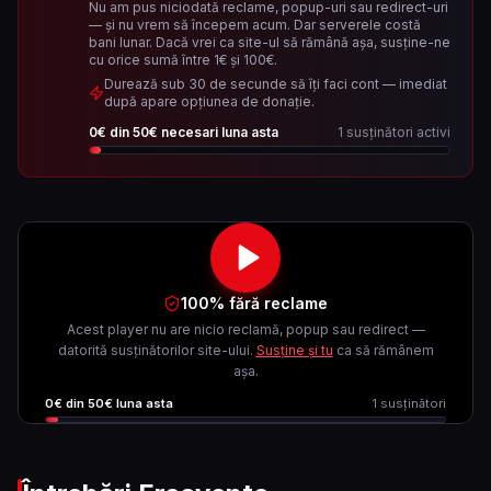
Nu am pus niciodată reclame, popup-uri sau redirect-uri
— și nu vrem să începem acum. Dar serverele costă
bani lunar. Dacă vrei ca site-ul să rămână așa, susține-ne
cu orice sumă între 1€ și 100€.
Durează sub 30 de secunde să îți faci cont — imediat
după apare opțiunea de donație.
0
€ din
50
€ necesari luna asta
1
susținători activi
100% fără reclame
Acest player nu are nicio reclamă, popup sau redirect —
datorită susținătorilor site-ului.
Susține și tu
ca să rămânem
așa.
0
€ din
50
€ luna asta
1
susținători