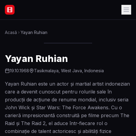
Filme Online Subtitrate - Acasă
Acasă
Yayan Ruhian
Yayan Ruhian
19.10.1968
Tasikmalaya, West Java, Indonesia
Yayan Ruhian este un actor și martial artist indonezian
care a devenit cunoscut pentru rolurile sale în
producții de acțiune de renume mondial, inclusiv seria
John Wick și Star Wars: The Force Awakens. Cu o
carieră impresionantă construită pe filme precum The
Raid și The Raid 2, el aduce într-fiecare rol o
combinație de talent actoricesc și abilități fizice