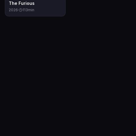
8.1
The Furious
2026
·
113
min