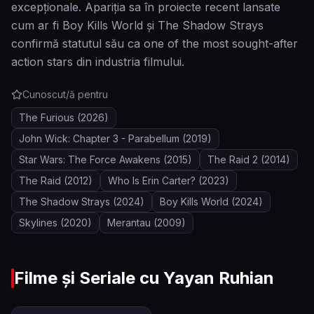
excepționale. Apariția sa în proiecte recent lansate
cum ar fi Boy Kills World și The Shadow Strays
confirmă statutul său ca one of the most sought-after
action stars din industria filmului.
Cunoscut/ă pentru
The Furious
(2026)
John Wick: Chapter 3 - Parabellum
(2019)
Star Wars: The Force Awakens
(2015)
The Raid 2
(2014)
The Raid
(2012)
Who Is Erin Carter?
(2023)
The Shadow Strays
(2024)
Boy Kills World
(2024)
Skylines
(2020)
Merantau
(2009)
Filme și Seriale cu
Yayan Ruhian