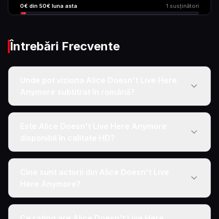
0
€ din
50
€ luna asta
1
susținători
Întrebări Frecvente
Unde pot viziona Alice Doesn't Live Here
Anymore subtitrat în română?
Este Alice Doesn't Live Here Anymore
disponibil în calitate HD?
Cine sunt actorii din Alice Doesn't Live
Here Anymore?
Ce rating are Alice Doesn't Live Here