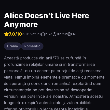
Alice Doesn't Live Here
Anymore
7.0
/10
(
538
voturi)
1974
112
min
EN
Dramă
Romantic
Această producție din anii '70 se cufundă în
profunzimea relațiilor umane și în transformarea
personală, cu un accent pe curajul de a-și redesena
viața. Filmul îmbină elementele dramatice cu momente
de speranță și conexiune romantică, explorând cum
circumstanțele ne pot determina să descoperim
versiuni mai puternice ale noastre. Atmosfera acestui
lungmetraj respiră autenticitate și vulnerabilitate,
oferind privitorului o lecție despre încadrări și