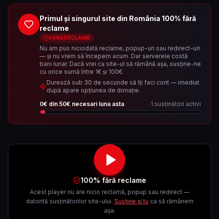
Primul și singurul site din România 100% fără
reclame
FĂRĂ RECLAME
Nu am pus niciodată reclame, popup-uri sau redirect-uri
— și nu vrem să începem acum. Dar serverele costă
bani lunar. Dacă vrei ca site-ul să rămână așa, susține-ne
cu orice sumă între 1€ și 100€.
Durează sub 30 de secunde să îți faci cont — imediat
după apare opțiunea de donație.
0
€ din
50
€ necesari luna asta
1
susținători activi
100% fără reclame
Acest player nu are nicio reclamă, popup sau redirect —
datorită susținătorilor site-ului.
Susține și tu
ca să rămânem
așa.