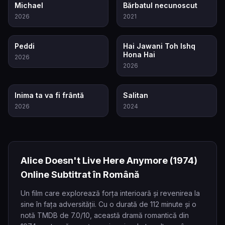
8.6
7.8
Michael
Bărbatul necunoscut
2026
2021
6.5
5.7
Peddi
Hai Jawani Toh Ishq
Hona Hai
2026
2026
6.9
4.4
Inima ta va fi frântă
Salitan
2026
2024
Alice Doesn't Live Here Anymore
(1974)
Online Subtitrat în Română
Un film care explorează forța interioară și revenirea la
sine în fața adversității. Cu o durată de 112 minute și o
notă TMDB de 7.0/10, această dramă romantică din