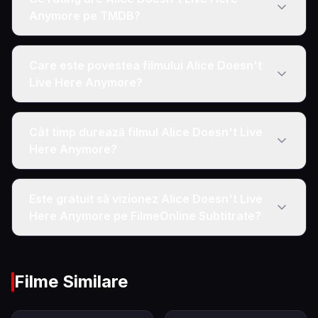
Anymore pe TMDB?
Care este povestea filmului Alice Doesn't
Live Here Anymore?
Cât timp durează filmul Alice Doesn't Live
Here Anymore?
Este gratuit să vizionez Alice Doesn't Live
Here Anymore pe FilmeOnline Subtitrate?
Filme Similare