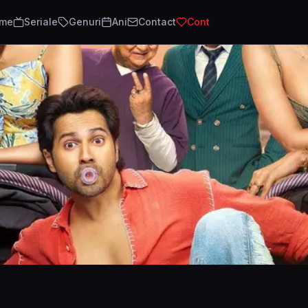
lme
Seriale
Genuri
Ani
Contact
Cont