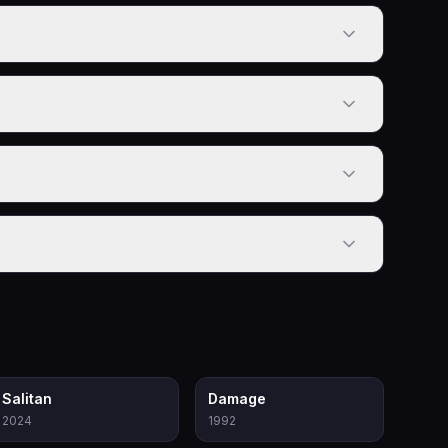
4.4
6.6
Salitan
Damage
2024
1992