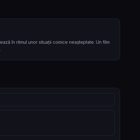
ză în ritmul unor situații comice neașteptate. Un film
.