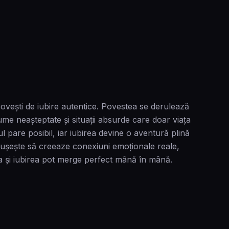
ovești de iubire autentice. Povestea se derulează
ume neașteptate și situații absurde care doar viața
l pare posibil, iar iubirea devine o aventură plină
eușește să creeaze conexiuni emoționale reale,
sa și iubirea pot merge perfect mână în mână.