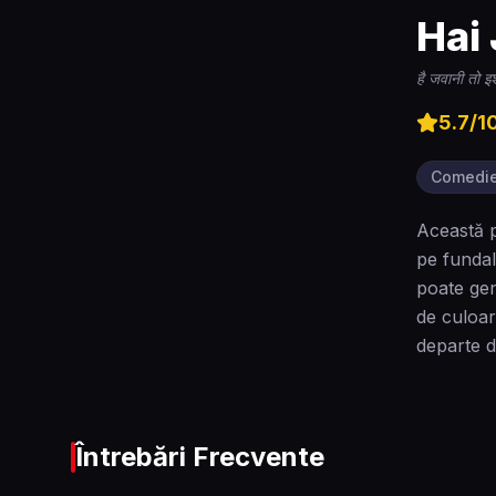
Hai
है जवानी तो इश
5.7
/1
Comedi
Această p
pe fundal
poate gen
de culoar
departe d
Întrebări Frecvente