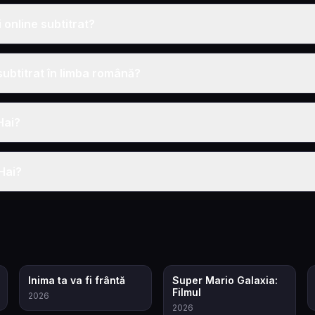
online subtitrat?
subtitrat în limba română?
Hai?
Hai?
6.9
8.2
Inima ta va fi frântă
Super Mario Galaxia:
Filmul
2026
2026