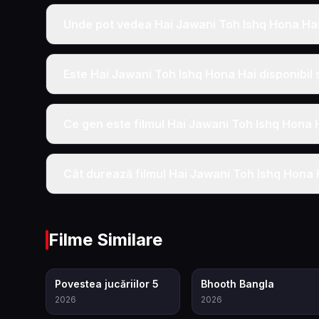
Unde pot vedea Hai Jawani Toh Ishq Hona Hai 
Este Hai Jawani Toh Ishq Hona Hai disponibil 
Ce gen este filmul Hai Jawani Toh Ishq Hona 
Cât durează filmul Hai Jawani Toh Ishq Hona 
Filme Similare
7.4
5.5
Povestea jucăriilor 5
Bhooth Bangla
2026
2026