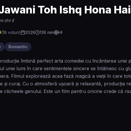
 Jawani Toh Ishq Hona Hai
्क होना है
0
(
18
voturi)
2026
136
min
HI
e
Romantic
roducție îmbină perfect arta comediei cu încântarea unei p
ul unei lumi în care sentimentele sincere se întâlnesc cu gl
era. Filmul explorează acea fază magică a vieții în care totu
e și curaj. Cu o atmosferă ușoară și relaxantă, producția r
e clicheele genului. Este un film pentru oricine crede că ri