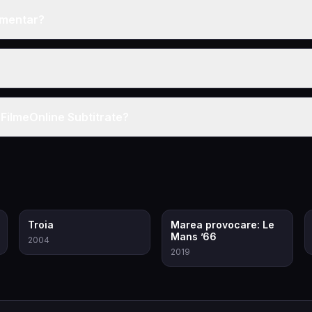
cumentar?
 FilmeOnline Subtitrate?
7.2
8.0
Troia
Marea provocare: Le
Mans ’66
2004
2019