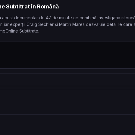
ne Subtitrat în Română
n acest documentar de 47 de minute ce combină investigația istorică
r, iar experții Craig Sechler și Martin Mares dezvaluie detaliile car
lmeOnline Subtitrate.