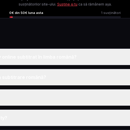
susținătorilor site-ului.
Susține și tu
ca să rămânem așa.
0
€ din
50
€ luna asta
1
susținători
 online subtitrat în limba română?
în subtitrare română?
ity?