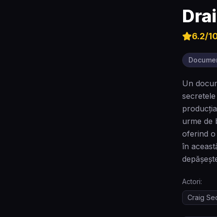
Drai
6.2
/1
Docume
Un docume
secretele 
producția
urme de b
oferind o
în aceast
depășește
Actori:
Craig Se