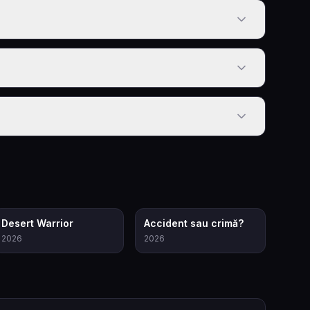
5.7
6.9
Desert Warrior
Accident sau crimă?
2026
2026