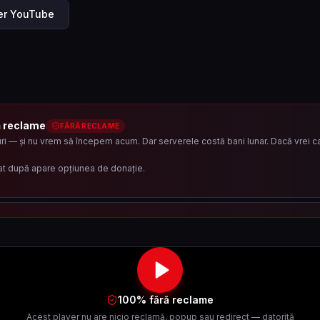
ler YouTube
ă reclame
FĂRĂ RECLAME
i — și nu vrem să începem acum. Dar serverele costă bani lunar. Dacă vrei ca 
at după apare opțiunea de donație.
100% fără reclame
Acest player nu are nicio reclamă, popup sau redirect — datorită