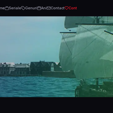
lme
Seriale
Genuri
Ani
Contact
Cont