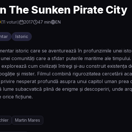
n The Sunken Pirate City
0
(
11
voturi)
2017
47
min
EN
ntar
Istoric
ntar istoric care se aventurează în profunzimile unei istori
unei comunități care a sfidат puterile maritime ale timpului. P
 explorează cum civilizații întregi și-au construit existența
ogăție și mister. Filmul combină rigurozitatea cercetării ac
 privire nesperat profundă asupra unui capitol uman prea de
ă lume subacvatică plină de enigme și descoperiri, unde arqu
 orice ficțiune.
chler
Martin Mares