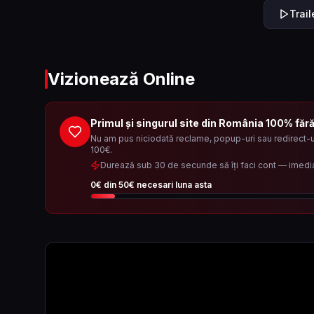
Trai
Vizionează Online
Primul și singurul site din România 100% făr
Nu am pus niciodată reclame, popup-uri sau redirect-ur
100€.
Durează sub 30 de secunde să îți faci cont — imedi
0
€ din
50
€ necesari luna asta