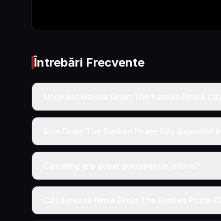
Întrebări Frecvente
Unde pot viziona Drain The Sunken Pirate City
Este Drain The Sunken Pirate City disponibil 
Ce rating are acest documentar istoric?
Cât durează filmul Drain The Sunken Pirate C