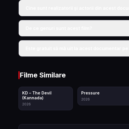
Cine sunt realizatorii și actorii din acest do
De ce genuri sunt acest film?
Este gratuit să mă uit la acest documentar pe
Filme Similare
7.5
7.6
KD – The Devil
Pressure
(Kannada)
2026
2026