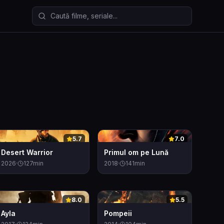
Caută filme și seriale
0
0
5.7
7.0
Desert Warrior
Primul om pe Lună
2026
·
127
min
2018
·
141
min
0
0
8.0
5.5
Ayla
Pompeii