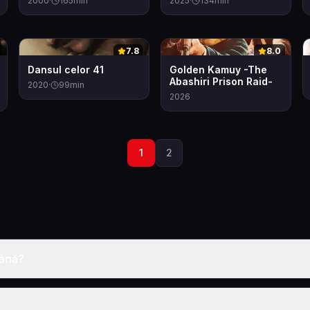
2000
·
165
min
2025
·
134
min
0
0
7.8
8.0
Dansul celor 41
Golden Kamuy -The
Abashiri Prison Raid-
2020
·
99
min
2026
1
2
mână?