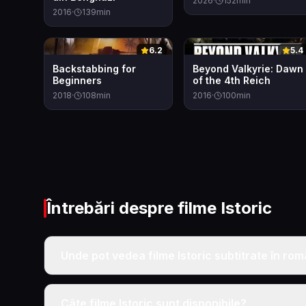
2026
·
152
min
2016
·
139
min
0
0
6.2
5.4
Backstabbing for
Beyond Valkyrie: Dawn
Beginners
of the 4th Reich
2018
·
108
min
2016
·
100
min
Întrebări despre filme
Istoric
Unde pot vedea filme Istoric subtitrate în ro
Câte filme Istoric sunt disponibile?