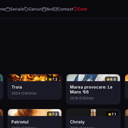
lme
Seriale
Genuri
Ani
Contact
Cont
0
0
7.2
8.0
Troia
Marea provocare: Le
Mans ’66
2004
·
163
min
2019
·
152
min
0
0
7.2
7.1
Patriotul
Christy