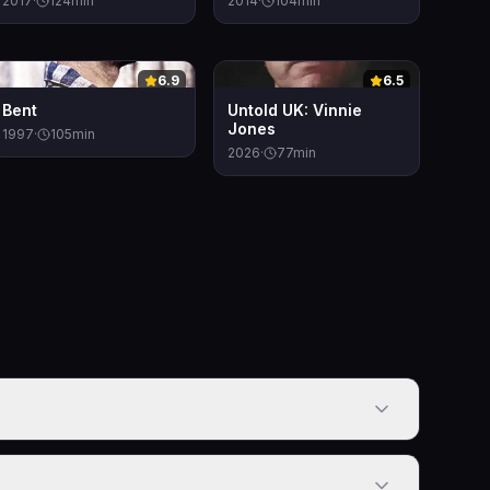
2017
·
124
min
2014
·
104
min
0
0
6.9
6.5
Bent
Untold UK: Vinnie
Jones
1997
·
105
min
2026
·
77
min