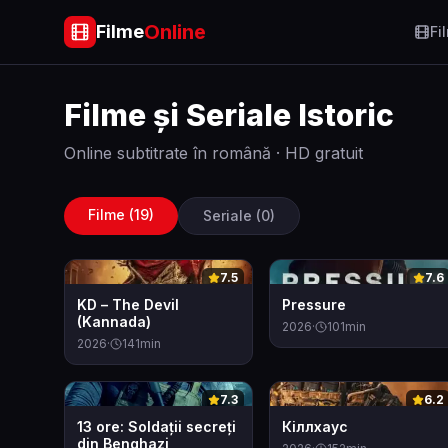
Online
Filme
Fi
Filme și Seriale
Istoric
Online subtitrate în română · HD gratuit
Filme (
19
)
Seriale (
0
)
0
0
7.5
7.6
KD – The Devil
Pressure
(Kannada)
2026
·
101
min
2026
·
141
min
0
0
7.3
6.2
13 ore: Soldații secreți
Кіллхаус
din Benghazi