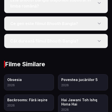
Este Bhooth Bangla disponibil subtitrat în
limba română?
Ce gen este filmul Bhooth Bangla?
Cât durează filmul Bhooth Bangla?
Filme Similare
7.9
7.4
Obsesia
Povestea jucăriilor 5
2026
2026
6.9
5.7
Backrooms: Fără ieșire
Hai Jawani Toh Ishq
Hona Hai
2026
2026