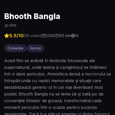
Bhooth Bangla
भूत बंगला
5.5
/10
(
20
voturi)
2026
163
min
HI
Comedie
Horror
Acest film se avântă în teritoriile întunecate ale
supernatural, unde teama și caraghiosul se întâlnesc
într-o dans periculos. Atmosfera densă a horrorului se
întrepătrunde cu replici memorabile și situații care
destabilizează generic-ul în cel mai divertisant mod
posibil. Bhooth Bangla nu se teme să-și bată joc de
convențiile filmelor de groază, transformând cada
moment periculos într-o ocazie pentru surprize
neașteptate. Dacă ți-a plăcut amestecul dintre frisonul