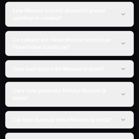
Este Misiune la limită disponibil gratuit
subtitrat în română?
Ce calitate are filmul Misiune la limită pe
FilmeOnline Subtitrate?
Cine sunt actorii din Misiune la limită?
Care este povestea filmului Misiune la
limită?
Cât timp durează filmul Misiune la limită?