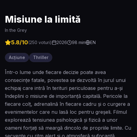
Misiune la limită
In the Grey
5.8
/10
(
250
voturi)
2026
98
min
EN
Acțiune
Thriller
Într-o lume unde fiecare decizie poate avea
consecințe fatale, povestea se dezvoltă în jurul unui
echipaj care intră în terituri periculoase pentru a-și
îndeplini o misiune de importanță capitală. Pericole la
fiecare colț, adrenalină în fiecare cadru și o curgere a
evenimentelor care nu lasă loc pentru greșeli. Filmul
explorează tensiunea psihologică și fizică a unor
oameni forțați să meargă dincolo de propriile limite. Cu
secvențe cu ritm alert și o atmosferă sufocantă,