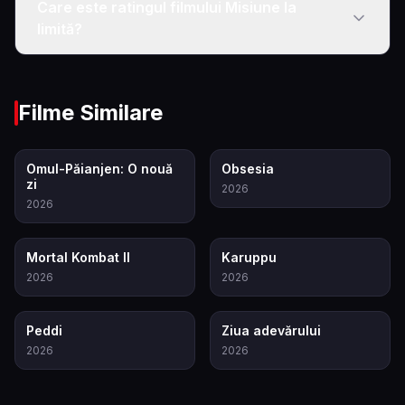
Care este ratingul filmului Misiune la
limită?
Filme Similare
7.9
7.9
Omul-Păianjen: O nouă
Obsesia
zi
2026
2026
8.0
7.1
Mortal Kombat II
Karuppu
2026
2026
6.5
6.8
Peddi
Ziua adevărului
2026
2026