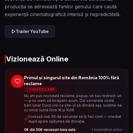
producția se adresează fanilor genului care caută
experiență cinematografică intensă și nepredictibilă.
Trailer YouTube
Vizionează Online
Primul și singurul site din România 100% fără
reclame
FĂRĂ RECLAME
Nu am pus niciodată reclame, popup-uri sau redirect-uri
— și nu vrem să începem acum. Dar serverele costă
bani lunar. Dacă vrei ca site-ul să rămână așa, susține-ne
cu orice sumă între 1€ și 100€.
Durează sub 30 de secunde să îți faci cont — imediat
după apare opțiunea de donație.
0
€ din
50
€ necesari luna asta
1
susținători activi