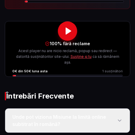
100% fără reclame
Acest player nu are nicio reclamă, popup sau redirect —
datorită susținătorilor site-ului.
Susține și tu
ca să rămânem
așa.
0
€ din
50
€ luna asta
1
susținători
Întrebări Frecvente
Unde pot viziona Misiune la limită online
subtitrat în română?