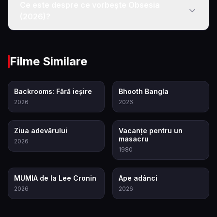
Ce este despre ce vorbește Obsesia
(2026)?
Filme Similare
6.9
5.5
Backrooms: Fără ieșire
Bhooth Bangla
2026
2026
6.8
5.0
Ziua adevărului
Vacanțe pentru un
masacru
2026
1980
8.0
7.4
MUMIA de la Lee Cronin
Ape adânci
2026
2026