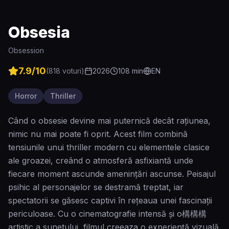
Obsesia
Obsession
7.9
/10
(
818
voturi)
2026
108
min
EN
Horror
Thriller
Când o obsesie devine mai puternică decât rațiunea,
nimic nu mai poate fi oprit. Acest film combină
tensiunile unui thriller modern cu elementele clasice
ale groazei, creând o atmosferă asfixiantă unde
fiecare moment ascunde amenințări ascunse. Peisajul
psihic al personajelor se destramă treptat, iar
spectatorii se găsesc captivi în rețeaua unei fascinații
periculoase. Cu o cinematografie intensă și o構構構
artistic a sunetului, filmul creeaza o experiență vizuală