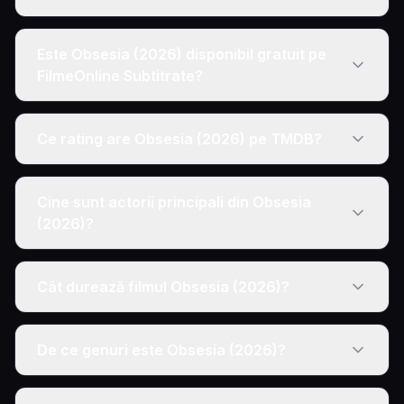
Este Obsesia (2026) disponibil gratuit pe
FilmeOnline Subtitrate?
Ce rating are Obsesia (2026) pe TMDB?
Cine sunt actorii principali din Obsesia
(2026)?
Cât durează filmul Obsesia (2026)?
De ce genuri este Obsesia (2026)?