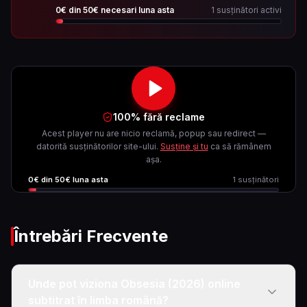
0
€ din
50
€ necesari luna asta
1
susținători activi
100% fără reclame
Acest player nu are nicio reclamă, popup sau redirect —
datorită susținătorilor site-ului.
Susține și tu
ca să rămânem
așa.
0
€ din
50
€ luna asta
1
susținători
Întrebări Frecvente
Unde pot viziona Obsesia (2026) online
subtitrat în limba română?