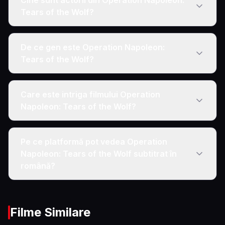
Cine sunt actorii din Operation Napoleon:
Tears of the Wolf?
De ce gen este Operation Napoleon:
Tears of the Wolf?
Care este intriga filmului Operation
Napoleon: Tears of the Wolf?
Pe ce platformă pot vedea Operation
Napoleon: Tears of the Wolf subtitrat în
română?
Filme Similare