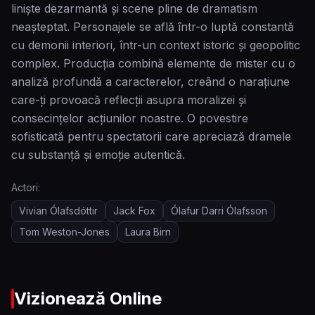
liniște dezarmantă și scene pline de dramatism
neașteptat. Personajele se află într-o luptă constantă
cu demonii interiori, într-un context istoric și geopolitic
complex. Producția combină elemente de mister cu o
analiză profundă a caracterelor, creând o narațiune
care-ți provoacă reflecții asupra moralizei și
consecințelor acțiunilor noastre. O povestire
sofisticată pentru spectatorii care apreciază dramele
cu substanță și emoție autentică.
Actori:
Vivian Ólafsdóttir
Jack Fox
Ólafur Darri Ólafsson
Tom Weston-Jones
Laura Birn
Vizionează Online