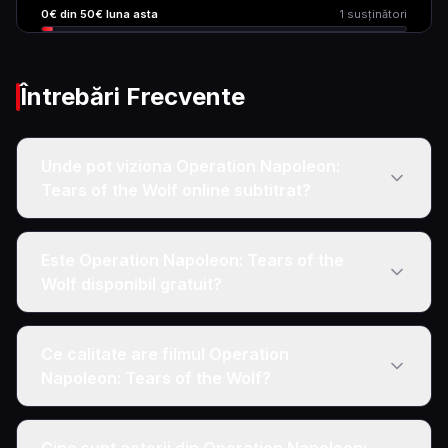
0
€ din
50
€ luna asta
1
susținători
Întrebări Frecvente
Unde pot viziona Operation Napoleon:
Tears of the Wolf online subtitrat?
Este Operation Napoleon: Tears of the
Wolf disponibil gratuit?
Ce calitate are filmul Operation
Napoleon: Tears of the Wolf?