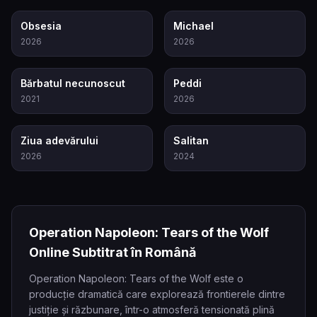
7.9
8.6
Obsesia
Michael
2026
2026
7.8
6.5
Bărbatul necunoscut
Peddi
2021
2026
6.8
4.4
Ziua adevărului
Salitan
2026
2024
Operation Napoleon: Tears of the Wolf
Online Subtitrat în Română
Operation Napoleon: Tears of the Wolf este o
producție dramatică care explorează frontierele dintre
justiție și răzbunare, într-o atmosferă tensionată plină