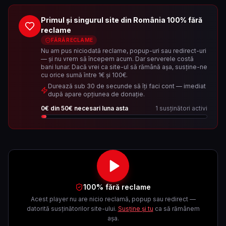
Primul și singurul site din România 100% fără
reclame
FĂRĂ RECLAME
Nu am pus niciodată reclame, popup-uri sau redirect-uri
— și nu vrem să începem acum. Dar serverele costă
bani lunar. Dacă vrei ca site-ul să rămână așa, susține-ne
cu orice sumă între 1€ și 100€.
Durează sub 30 de secunde să îți faci cont — imediat
după apare opțiunea de donație.
0
€ din
50
€ necesari luna asta
1
susținători activi
100% fără reclame
Acest player nu are nicio reclamă, popup sau redirect —
datorită susținătorilor site-ului.
Susține și tu
ca să rămânem
așa.