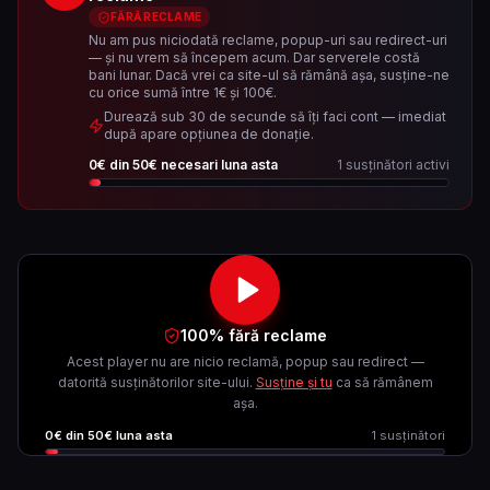
FĂRĂ RECLAME
Nu am pus niciodată reclame, popup-uri sau redirect-uri
— și nu vrem să începem acum. Dar serverele costă
bani lunar. Dacă vrei ca site-ul să rămână așa, susține-ne
cu orice sumă între 1€ și 100€.
Durează sub 30 de secunde să îți faci cont — imediat
după apare opțiunea de donație.
0
€ din
50
€ necesari luna asta
1
susținători activi
100% fără reclame
Acest player nu are nicio reclamă, popup sau redirect —
datorită susținătorilor site-ului.
Susține și tu
ca să rămânem
așa.
0
€ din
50
€ luna asta
1
susținători