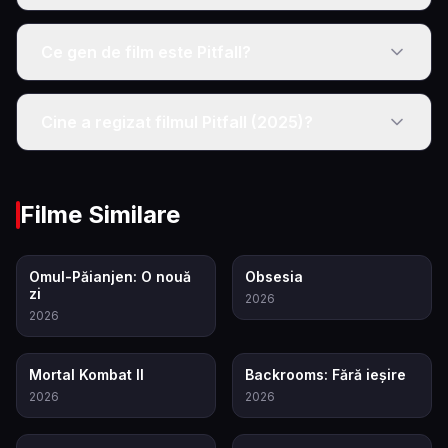
Ce gen de film este Pitfall?
Cine a regizat filmul Pitfall (2025)?
Filme Similare
7.9
7.9
Omul-Păianjen: O nouă
Obsesia
zi
2026
2026
8.0
6.9
Mortal Kombat II
Backrooms: Fără ieșire
2026
2026