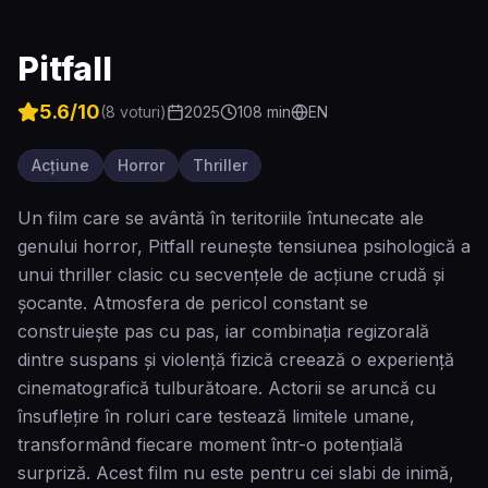
Pitfall
5.6
/10
(
8
voturi)
2025
108
min
EN
Acțiune
Horror
Thriller
Un film care se avântă în teritoriile întunecate ale
genului horror, Pitfall reunește tensiunea psihologică a
unui thriller clasic cu secvențele de acțiune crudă și
șocante. Atmosfera de pericol constant se
construiește pas cu pas, iar combinația regizorală
dintre suspans și violență fizică creează o experiență
cinematografică tulburătoare. Actorii se aruncă cu
însuflețire în roluri care testează limitele umane,
transformând fiecare moment într-o potențială
surpriză. Acest film nu este pentru cei slabi de inimă,