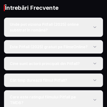
Întrebări Frecvente
Unde pot viziona Pitfall (2025) online
subtitrat în română?
Este Pitfall (2025) gratuit pe FilmeOnline?
Cine sunt actorii principali din Pitfall?
Cât timp durează filmul Pitfall?
Care este ratingul filmului Pitfall pe
TMDB?