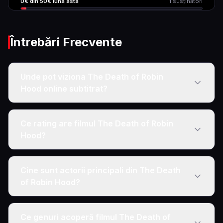
0
€ din
50
€ luna asta
1
susținători
Întrebări Frecvente
Unde pot viziona The Death of Robin
Hood online subtitrat?
Ce rating are filmul The Death of Robin
Hood?
Cine sunt actorii principali din The Death
of Robin Hood?
Ce genuri acoperă filmul The Death of