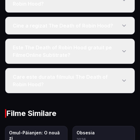
Robin Hood?
Cine a regizat The Death of Robin Hood?
Este The Death of Robin Hood gratuit pe
FilmeOnline Subtitrate?
Care este durata filmului The Death of
Robin Hood?
Filme Similare
7.9
7.9
Omul-Păianjen: O nouă
Obsesia
zi
2026