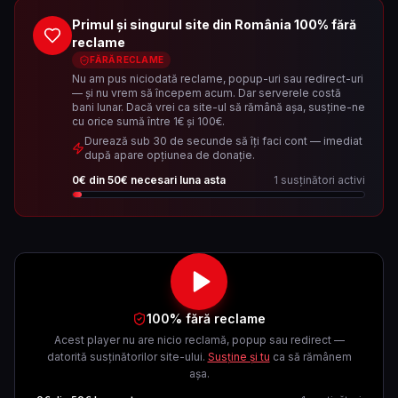
Primul și singurul site din România 100% fără
reclame
FĂRĂ RECLAME
Nu am pus niciodată reclame, popup-uri sau redirect-uri
— și nu vrem să începem acum. Dar serverele costă
bani lunar. Dacă vrei ca site-ul să rămână așa, susține-ne
cu orice sumă între 1€ și 100€.
Durează sub 30 de secunde să îți faci cont — imediat
după apare opțiunea de donație.
0
€ din
50
€ necesari luna asta
1
susținători activi
100% fără reclame
Acest player nu are nicio reclamă, popup sau redirect —
datorită susținătorilor site-ului.
Susține și tu
ca să rămânem
așa.