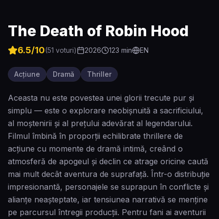
The Death of Robin Hood
6.5
/10
(
51
voturi)
2026
123
min
EN
Acțiune
Dramă
Thriller
Aceasta nu este povestea unei glorii trecute pur și
simplu — este o explorare neobișnuită a sacrificiului,
al moștenirii și al prețului adevărat al legendarului.
Filmul îmbină în proporții echilibrate thrillere de
acțiune cu momente de dramă intimă, creând o
atmosferă de apogeul și declin ce atrage oricine caută
mai mult decât aventura de suprafață. Într-o distribuție
impresionantă, personajele se suprapun în conflicte și
alianțe neașteptate, iar tensiunea narrativă se menține
pe parcursul întregii producții. Pentru fani ai aventurii