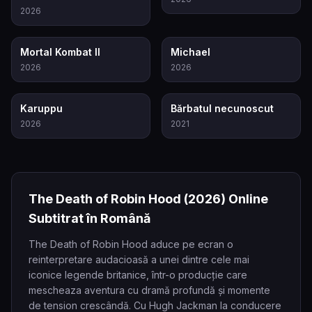
2026
8.0
8.6
Mortal Kombat II
Michael
2026
2026
7.1
7.8
Karuppu
Bărbatul necunoscut
2026
2021
The Death of Robin Hood
(2026)
Online
Subtitrat în Română
The Death of Robin Hood aduce pe ecran o
reinterpretare audacioasă a unei dintre cele mai
iconice legende britanice, într-o producție care
mescheaza aventura cu dramă profundă și momente
de tension crescândă. Cu Hugh Jackman la conducere