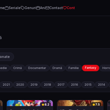
lme
Seriale
Genuri
Ani
Contact
Cont
ă
ionate
Fantasy
edie
Crimă
Documentar
Dramă
Familie
Horr
2021
2020
2019
2018
2017
2016
2015
2014
0
0
8.2
7.5