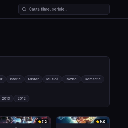
Caută filme și seriale
or
Istoric
Mister
Muzică
Război
Romantic
2013
2012
0
0
7.2
9.0