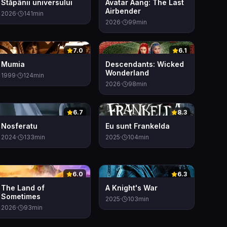
Stăpânii universului
Avatar Aang: The Last
Airbender
2026
·
141
min
2026
·
99
min
0
0
7.0
6.1
Mumia
Descendants: Wicked
Wonderland
1999
·
124
min
2026
·
98
min
0
0
6.7
8.3
Nosferatu
Eu sunt Frankelda
2024
·
133
min
2025
·
104
min
0
0
6.0
6.3
The Land of
A Knight's War
Sometimes
2025
·
103
min
2026
·
93
min