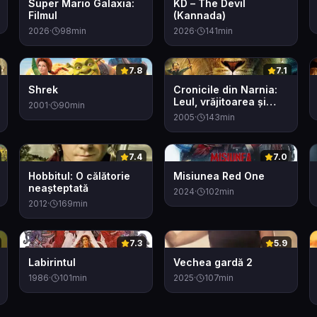
Super Mario Galaxia:
KD – The Devil
Filmul
(Kannada)
2026
·
98
min
2026
·
141
min
0
0
7.8
7.1
Shrek
Cronicile din Narnia:
Leul, vrăjitoarea și
2001
·
90
min
dulapul
2005
·
143
min
0
0
7.4
7.0
Hobbitul: O călătorie
Misiunea Red One
neașteptată
2024
·
102
min
2012
·
169
min
0
0
7.3
5.9
Labirintul
Vechea gardă 2
1986
·
101
min
2025
·
107
min