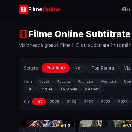
Online
Filme
Fi
Filme Online Subtitrate
Vizionează gratuit filme HD cu subtitrare în român
Populare
Sortare:
Noi
Top Rating
Viz
Gen:
Toate
Acțiune
Animație
Aventură
Com
SF
Thriller
TV Movie
Western
An:
Toți
2026
2025
2024
2023
2022
0
0
8.0
7.1