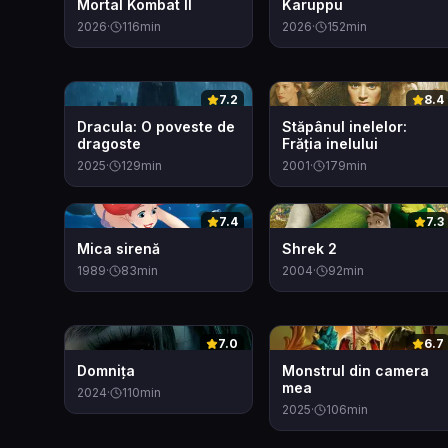
Mortal Kombat II
Karuppu
2026
·
116
min
2026
·
152
min
0
0
7.2
8.4
Dracula: O poveste de
Stăpânul inelelor:
dragoste
Frăția inelului
2025
·
129
min
2001
·
179
min
0
0
7.4
7.3
Mica sirenă
Shrek 2
1989
·
83
min
2004
·
92
min
0
0
7.0
6.7
Domnița
Monstrul din camera
mea
2024
·
110
min
2025
·
106
min