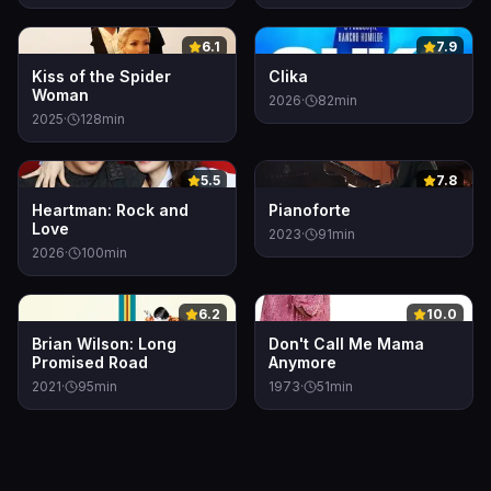
0
0
6.1
7.9
Kiss of the Spider
Clika
Woman
2026
·
82
min
2025
·
128
min
0
0
5.5
7.8
Heartman: Rock and
Pianoforte
Love
2023
·
91
min
2026
·
100
min
0
0
6.2
10.0
Brian Wilson: Long
Don't Call Me Mama
Promised Road
Anymore
2021
·
95
min
1973
·
51
min