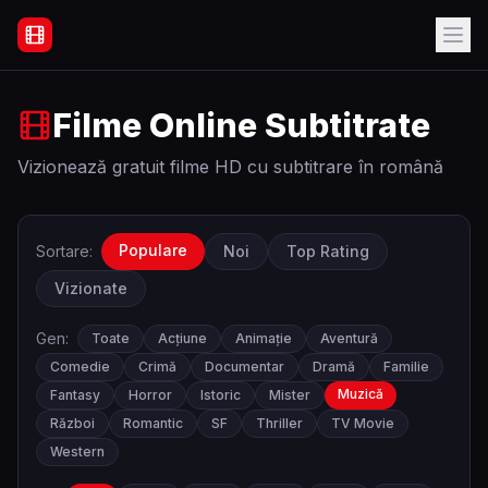
Filme Online Subtitrate - Acasă
Filme Online Subtitrate
Vizionează gratuit filme HD cu subtitrare în română
Populare
Sortare:
Noi
Top Rating
Vizionate
Gen:
Toate
Acțiune
Animație
Aventură
Comedie
Crimă
Documentar
Dramă
Familie
Muzică
Fantasy
Horror
Istoric
Mister
Război
Romantic
SF
Thriller
TV Movie
Western