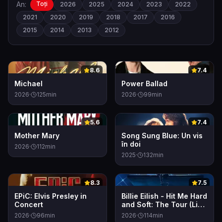
An:
Toți
2026
2025
2024
2023
2022
2021
2020
2019
2018
2017
2016
2015
2014
2013
2012
0
0
8.6
7.4
Michael
Power Ballad
2026
·
125
min
2026
·
99
min
0
0
5.6
7.4
Mother Mary
Song Sung Blue: Un vis
în doi
2026
·
112
min
2025
·
132
min
0
0
8.3
7.5
EPiC: Elvis Presley in
Billie Eilish - Hit Me Hard
Concert
and Soft: The Tour (Live
in 3D)
2026
·
96
min
2026
·
114
min