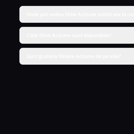
Unde pot vedea filme Acțiune subtitrate în r
Câte filme Acțiune sunt disponibile?
Sunt gratuite filmele Acțiune de pe site?