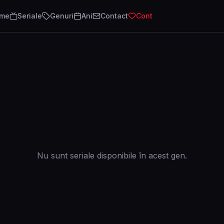
lme
Seriale
Genuri
Ani
Contact
Cont
Nu sunt seriale disponibile în acest gen.