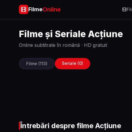
Online
Filme
Fi
Filme și Seriale
Acțiune
Online subtitrate în română · HD gratuit
Seriale (
0
)
Filme (
113
)
Întrebări despre filme
Acțiune