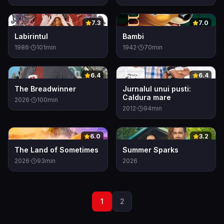
0
0
7.3
7.0
Labirintul
Bambi
1986
·
101
min
1942
·
70
min
0
0
6.4
6.4
The Breadwinner
Jurnalul unui pusti:
Caldura mare
2026
·
100
min
2012
·
94
min
0
0
6.0
3.2
The Land of Sometimes
Summer Sparks
2026
·
93
min
2026
1
2