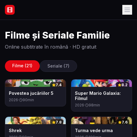
Filme Online Subtitrate - Acasă
Filme și Seriale
Familie
Online subtitrate în română · HD gratuit
Filme (
21
)
Seriale (
7
)
0
0
7.4
8.2
Povestea jucăriilor 5
Super Mario Galaxia:
Filmul
2026
·
90
min
2026
·
98
min
0
0
7.8
7.6
Shrek
Turma vede urma