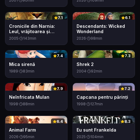
2001
·
90
min
2026
·
109
min
0
0
7.1
6.1
Cronicile din Narnia:
Descendants: Wicked
Leul, vrăjitoarea și
Wonderland
dulapul
2005
·
143
min
2026
·
98
min
0
0
7.4
7.3
Mica sirenă
Shrek 2
1989
·
83
min
2004
·
92
min
0
0
7.9
7.2
Neînfricata Mulan
Capcana pentru părinți
1998
·
88
min
1998
·
127
min
0
0
6.4
8.3
Animal Farm
Eu sunt Frankelda
2026
·
95
min
2025
·
104
min