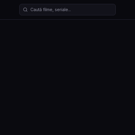
Caută filme și seriale