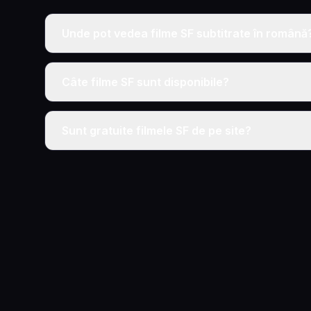
Unde pot vedea filme SF subtitrate în română
Câte filme SF sunt disponibile?
Sunt gratuite filmele SF de pe site?