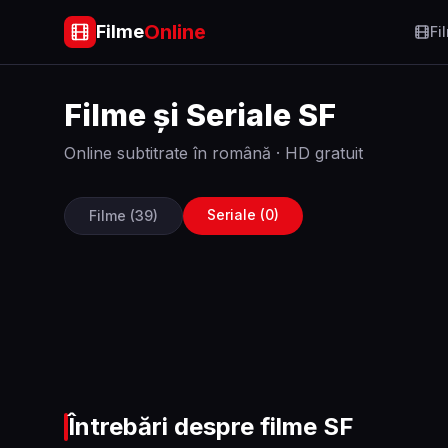
Online
Filme
Fi
Filme și Seriale
SF
Online subtitrate în română · HD gratuit
Seriale (
0
)
Filme (
39
)
Întrebări despre filme
SF