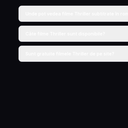
Unde pot vedea filme Thriller subtitrate în r
Câte filme Thriller sunt disponibile?
Sunt gratuite filmele Thriller de pe site?