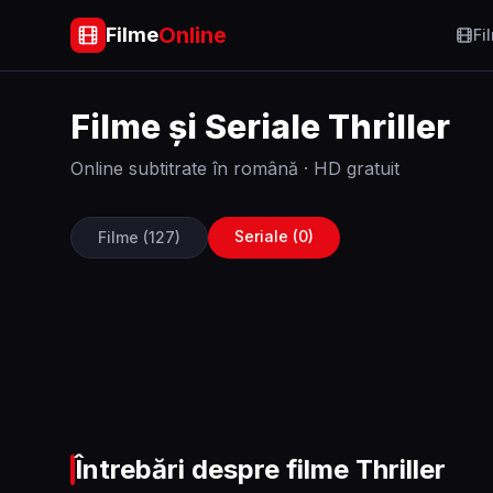
Online
Filme
Fi
Filme și Seriale
Thriller
Online subtitrate în română · HD gratuit
Seriale (
0
)
Filme (
127
)
Întrebări despre filme
Thriller