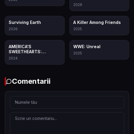
2026
7.0
8.4
Surviving Earth
A Killer Among Friends
2026
2025
8.2
7.8
AMERICA'S
WWE: Unreal
SWEETHEARTS:
2025
Majoretele de la Dallas
2024
Cowboys
Comentarii