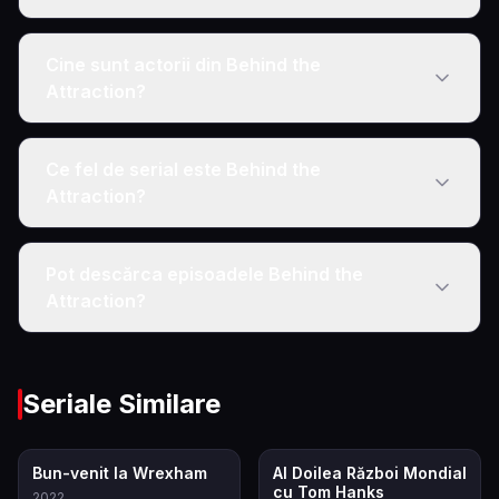
Cine sunt actorii din Behind the
Attraction?
Ce fel de serial este Behind the
Attraction?
Pot descărca episoadele Behind the
Attraction?
Seriale Similare
7.8
7.9
Bun-venit la Wrexham
Al Doilea Război Mondial
cu Tom Hanks
2022