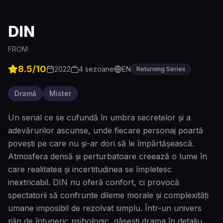
DIN
FROM
8.5
/10
2022
4
sezoane
EN
Returning Series
Dramă
Mister
Un serial ce se cufundă în umbra secretelor și a
adevărurilor ascunse, unde fiecare personaj poartă
povești pe care nu și-ar dori să le împărtășească.
Atmosfera densă și perturbatoare creează o lume în
care realitatea și incertitudinea se împletesc
inextricabil. DIN nu oferă confort, ci provocă
spectatorii să confrunte dileme morale și complexități
umane imposibil de rezolvat simplu. Într-un univers
plin de întuneric psihologic, găsești drama în detaliu,