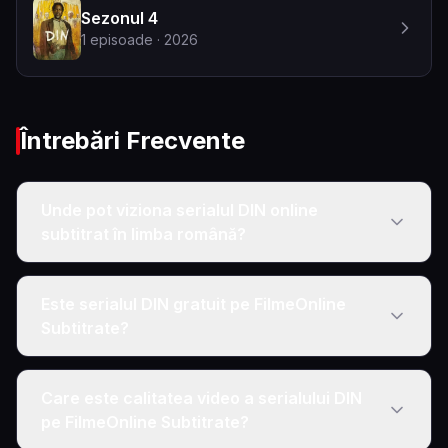
Sezonul 4
1
episoade
· 2026
Întrebări Frecvente
Unde pot viziona serialul DIN online
subtitrat în limba română?
Este serialul DIN gratuit pe FilmeOnline
Subtitrate?
Care este calitatea video a serialului DIN
pe FilmeOnline Subtitrate?