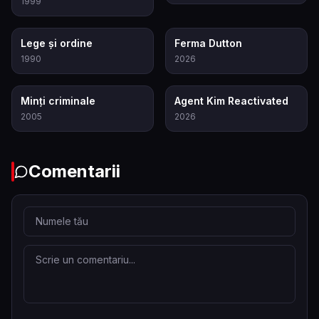
1999
7.3
9.3
Lege și ordine
Ferma Dutton
1990
2026
8.3
7.4
Minți criminale
Agent Kim Reactivated
2005
2026
Comentarii