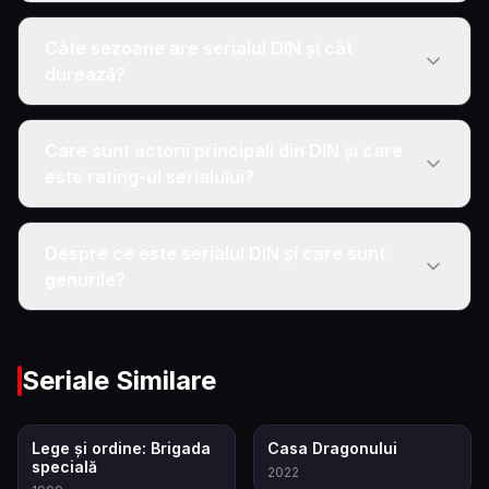
Câte sezoane are serialul DIN și cât
durează?
Care sunt actorii principali din DIN și care
este rating-ul serialului?
Despre ce este serialul DIN și care sunt
genurile?
Seriale Similare
7.9
8.3
Lege și ordine: Brigada
Casa Dragonului
specială
2022