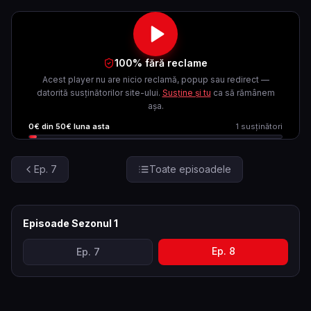
100% fără reclame
Acest player nu are nicio reclamă, popup sau redirect —
datorită susținătorilor site-ului.
Susține și tu
ca să rămânem
așa.
0
€ din
50
€ luna asta
1
susținători
Ep.
7
Toate episoadele
Episoade Sezonul
1
Ep.
8
Ep.
7