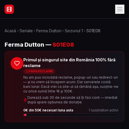
Filme Online Subtitrate - Acasă
Acasă
Seriale
Ferma Dutton
Sezonul
1
S01E08
Ferma Dutton
—
S01E08
Primul și singurul site din România 100% fără
reclame
FĂRĂ RECLAME
Nu am pus niciodată reclame, popup-uri sau redirect-uri
— și nu vrem să începem acum. Dar serverele costă
bani lunar. Dacă vrei ca site-ul să rămână așa, susține-ne
cu orice sumă între 1€ și 100€.
Durează sub 30 de secunde să îți faci cont — imediat
după apare opțiunea de donație.
0
€ din
50
€ necesari luna asta
1
susținători activi