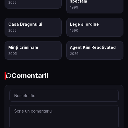
specială
2022
1999
8.3
7.3
Casa Dragonului
Lege și ordine
2022
1990
8.3
7.4
Minți criminale
Agent Kim Reactivated
2005
2026
Comentarii