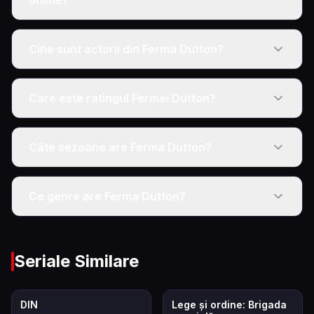
online?
Cine sunt actorii din Ferma Dutton?
Care este ratingul Fermei Dutton?
Câte sezoane are Ferma Dutton?
Ce genre are Ferma Dutton?
Seriale Similare
8.5
7.9
DIN
Lege și ordine: Brigada