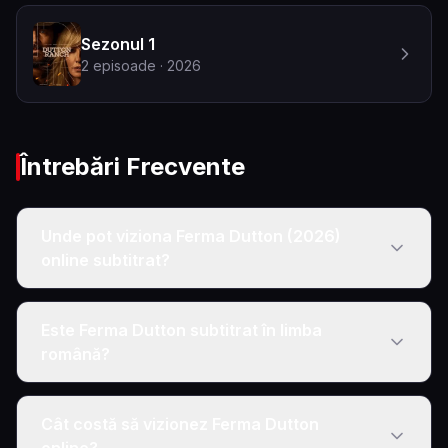
Sezonul 1
2
episoade
· 2026
Întrebări Frecvente
Unde pot viziona Ferma Dutton (2026)
online subtitrat?
Este Ferma Dutton subtitrat în limba
română?
Cât costă să vizionez Ferma Dutton