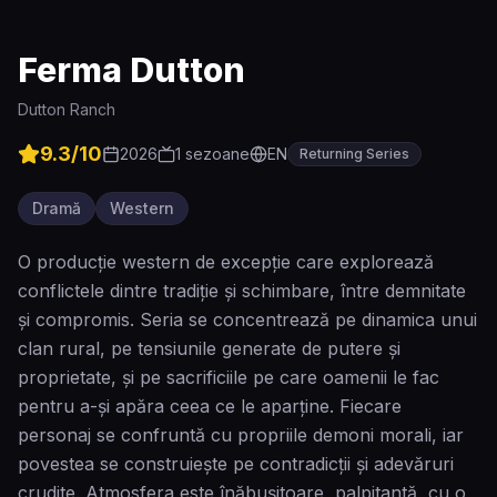
Ferma Dutton
Dutton Ranch
9.3
/10
2026
1
sezoane
EN
Returning Series
Dramă
Western
O producție western de excepție care explorează
conflictele dintre tradiție și schimbare, între demnitate
și compromis. Seria se concentrează pe dinamica unui
clan rural, pe tensiunile generate de putere și
proprietate, și pe sacrificiile pe care oamenii le fac
pentru a-și apăra ceea ce le aparține. Fiecare
personaj se confruntă cu propriile demoni morali, iar
povestea se construiește pe contradicții și adevăruri
crudite. Atmosfera este înăbușitoare, palpitantă, cu o