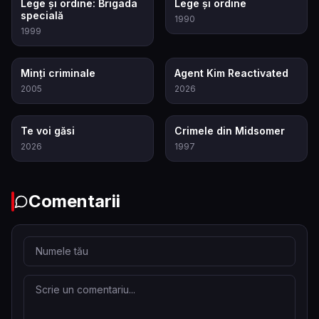
7.9
7.3
Lege și ordine: Brigada
Lege și ordine
specială
1990
1999
8.3
7.4
Minți criminale
Agent Kim Reactivated
2005
2026
8.6
7.5
Te voi găsi
Crimele din Midsomer
2026
1997
Comentarii