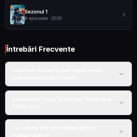
Sezonul 1
8
episoade
· 2026
Întrebări Frecvente
Unde pot viziona Human Vapor serial
online subtitrat în română?
Este Human Vapor gratuit pe FilmeOnline-
Subtitrate?
Ce calitate are streamingul pentru
Human Vapor?