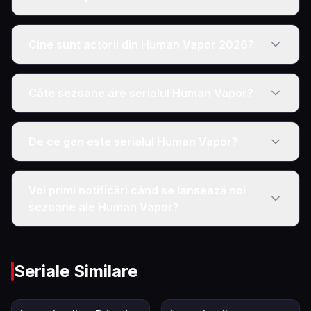
Cine sunt actorii din Human Vapor 2026?
Câte sezoane are serialul Human Vapor?
De ce gen este serialul Human Vapor?
Voi primi notificări când se lansează noi
sezoane ale Human Vapor?
Seriale Similare