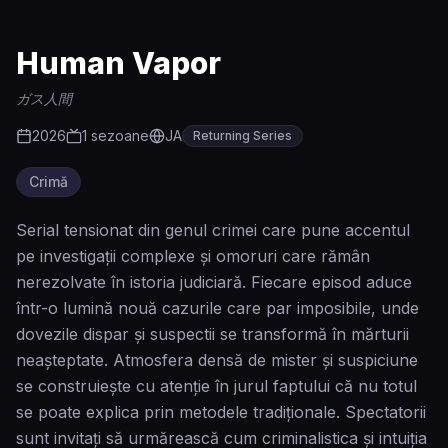
Human Vapor
ガス人間
2026
1
sezoane
JA
Returning Series
Crimă
Serial tensionat din genul crimei care pune accentul
pe investigații complexe și omoruri care rămân
nerezolvate în istoria judiciară. Fiecare episod aduce
într-o lumină nouă cazurile care par imposibile, unde
dovezile dispar și suspectii se transformă în mărturii
neașteptate. Atmosfera densă de mister și suspiciune
se construiește cu atenție în jurul faptului că nu totul
se poate explica prin metodele tradiționale. Spectatorii
sunt invitați să urmărească cum criminalistica și intuiția