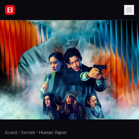
Filme Online Subtitrate - Acasă
Acasă
Seriale
Human Vapor