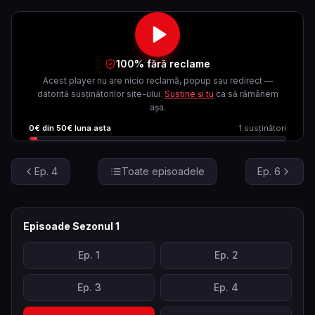
100% fără reclame
Acest player nu are nicio reclamă, popup sau redirect —
datorită susținătorilor site-ului.
Susține și tu
ca să rămânem
așa.
0
€ din
50
€ luna asta
1
susținători
Ep.
4
Toate episoadele
Ep.
6
Episoade Sezonul
1
Ep.
1
Ep.
2
Ep.
3
Ep.
4