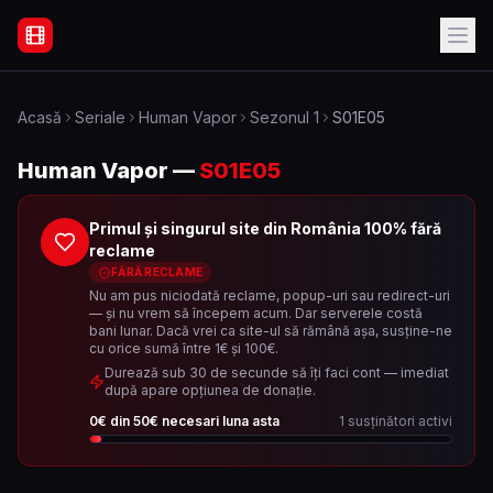
Filme Online Subtitrate - Acasă
Acasă
Seriale
Human Vapor
Sezonul
1
S01E05
Human Vapor
—
S01E05
Primul și singurul site din România 100% fără
reclame
FĂRĂ RECLAME
Nu am pus niciodată reclame, popup-uri sau redirect-uri
— și nu vrem să începem acum. Dar serverele costă
bani lunar. Dacă vrei ca site-ul să rămână așa, susține-ne
cu orice sumă între 1€ și 100€.
Durează sub 30 de secunde să îți faci cont — imediat
după apare opțiunea de donație.
0
€ din
50
€ necesari luna asta
1
susținători activi