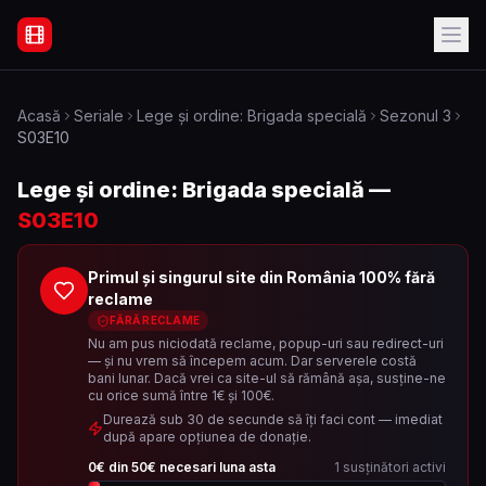
Filme Online Subtitrate - Acasă
Acasă
Seriale
Lege și ordine: Brigada specială
Sezonul
3
S03E10
Lege și ordine: Brigada specială
—
S03E10
Primul și singurul site din România 100% fără
reclame
FĂRĂ RECLAME
Nu am pus niciodată reclame, popup-uri sau redirect-uri
— și nu vrem să începem acum. Dar serverele costă
bani lunar. Dacă vrei ca site-ul să rămână așa, susține-ne
cu orice sumă între 1€ și 100€.
Durează sub 30 de secunde să îți faci cont — imediat
după apare opțiunea de donație.
0
€ din
50
€ necesari luna asta
1
susținători activi