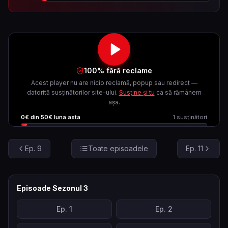
100% fără reclame
Acest player nu are nicio reclamă, popup sau redirect —
datorită susținătorilor site-ului.
Susține și tu
ca să rămânem
așa.
0
€ din
50
€ luna asta
1
susținători
Ep.
9
Toate episoadele
Ep.
11
Episoade Sezonul
3
Ep.
1
Ep.
2