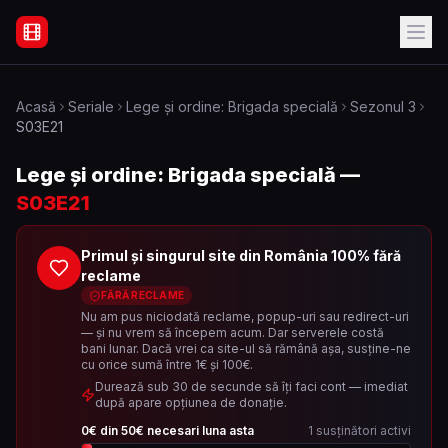
Filme Online Subtitrate - Acasă
Acasă
Seriale
Lege și ordine: Brigada specială
Sezonul
3
S03E21
Lege și ordine: Brigada specială
—
S03E21
Primul și singurul site din România 100% fără
reclame
FĂRĂ RECLAME
Nu am pus niciodată reclame, popup-uri sau redirect-uri
— și nu vrem să începem acum. Dar serverele costă
bani lunar. Dacă vrei ca site-ul să rămână așa, susține-ne
cu orice sumă între 1€ și 100€.
Durează sub 30 de secunde să îți faci cont — imediat
după apare opțiunea de donație.
0
€ din
50
€ necesari luna asta
1
susținători activi