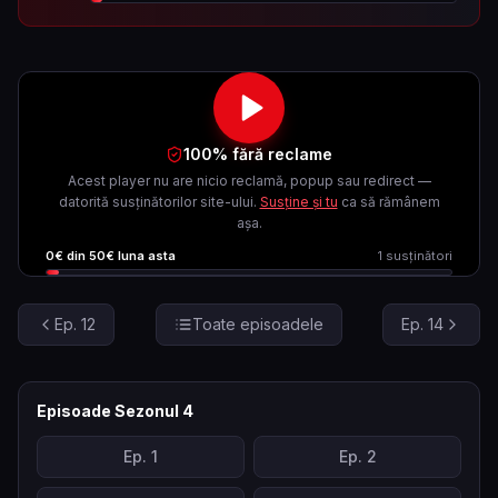
100% fără reclame
Acest player nu are nicio reclamă, popup sau redirect —
datorită susținătorilor site-ului.
Susține și tu
ca să rămânem
așa.
0
€ din
50
€ luna asta
1
susținători
Ep.
12
Toate episoadele
Ep.
14
Episoade Sezonul
4
Ep.
1
Ep.
2