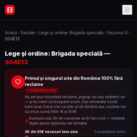
Filme Online Subtitrate - Acasă
Acasă
Seriale
Lege și ordine: Brigada specială
Sezonul
4
S04E13
Lege și ordine: Brigada specială
—
S04E13
Primul și singurul site din România 100% fără
reclame
FĂRĂ RECLAME
Nu am pus niciodată reclame, popup-uri sau redirect-uri
— și nu vrem să începem acum. Dar serverele costă
bani lunar. Dacă vrei ca site-ul să rămână așa, susține-ne
cu orice sumă între 1€ și 100€.
Durează sub 30 de secunde să îți faci cont — imediat
după apare opțiunea de donație.
0
€ din
50
€ necesari luna asta
1
susținători activi