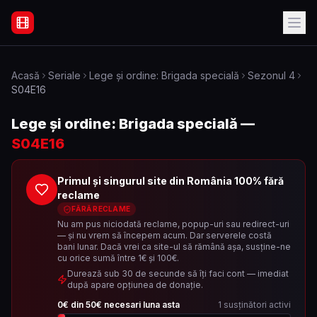
Filme Online Subtitrate - Acasă
Acasă
Seriale
Lege și ordine: Brigada specială
Sezonul
4
S04E16
Lege și ordine: Brigada specială
—
S04E16
Primul și singurul site din România 100% fără
reclame
FĂRĂ RECLAME
Nu am pus niciodată reclame, popup-uri sau redirect-uri
— și nu vrem să începem acum. Dar serverele costă
bani lunar. Dacă vrei ca site-ul să rămână așa, susține-ne
cu orice sumă între 1€ și 100€.
Durează sub 30 de secunde să îți faci cont — imediat
după apare opțiunea de donație.
0
€ din
50
€ necesari luna asta
1
susținători activi