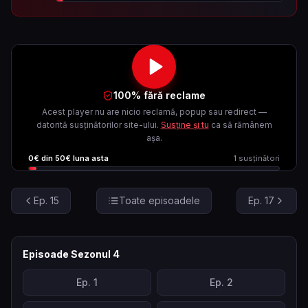
100% fără reclame
Acest player nu are nicio reclamă, popup sau redirect —
datorită susținătorilor site-ului.
Susține și tu
ca să rămânem
așa.
0
€ din
50
€ luna asta
1
susținători
Ep.
15
Toate episoadele
Ep.
17
Episoade Sezonul
4
Ep.
1
Ep.
2