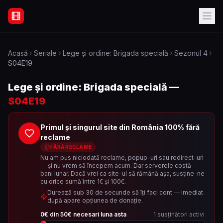
Filme Online Subtitrate - Acasă
Acasă
Seriale
Lege și ordine: Brigada specială
Sezonul
4
S04E19
Lege și ordine: Brigada specială
—
S04E19
Primul și singurul site din România 100% fără
reclame
FĂRĂ RECLAME
Nu am pus niciodată reclame, popup-uri sau redirect-uri
— și nu vrem să începem acum. Dar serverele costă
bani lunar. Dacă vrei ca site-ul să rămână așa, susține-ne
cu orice sumă între 1€ și 100€.
Durează sub 30 de secunde să îți faci cont — imediat
după apare opțiunea de donație.
0
€ din
50
€ necesari luna asta
1
susținători activi