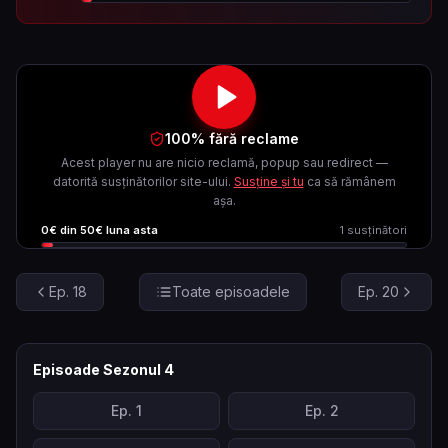
100% fără reclame
Acest player nu are nicio reclamă, popup sau redirect —
datorită susținătorilor site-ului.
Susține și tu
ca să rămânem
așa.
0
€ din
50
€ luna asta
1
susținători
Ep.
18
Toate episoadele
Ep.
20
Episoade Sezonul
4
Ep.
1
Ep.
2