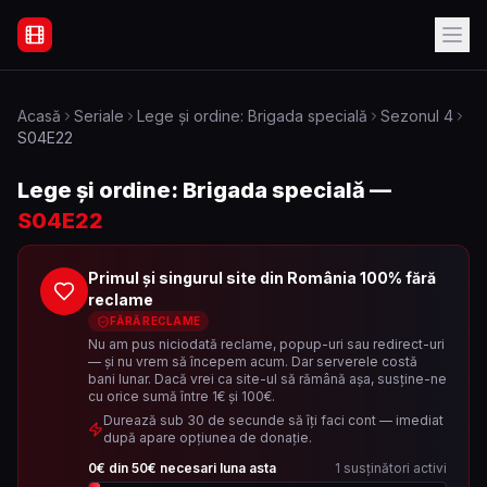
Filme Online Subtitrate - Acasă
Acasă
Seriale
Lege și ordine: Brigada specială
Sezonul
4
S04E22
Lege și ordine: Brigada specială
—
S04E22
Primul și singurul site din România 100% fără
reclame
FĂRĂ RECLAME
Nu am pus niciodată reclame, popup-uri sau redirect-uri
— și nu vrem să începem acum. Dar serverele costă
bani lunar. Dacă vrei ca site-ul să rămână așa, susține-ne
cu orice sumă între 1€ și 100€.
Durează sub 30 de secunde să îți faci cont — imediat
după apare opțiunea de donație.
0
€ din
50
€ necesari luna asta
1
susținători activi