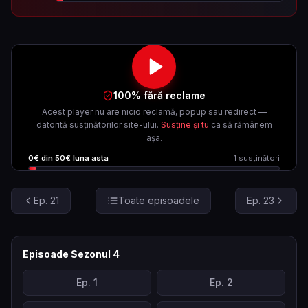
100% fără reclame
Acest player nu are nicio reclamă, popup sau redirect —
datorită susținătorilor site-ului.
Susține și tu
ca să rămânem
așa.
0
€ din
50
€ luna asta
1
susținători
Ep.
21
Toate episoadele
Ep.
23
Episoade Sezonul
4
Ep.
1
Ep.
2