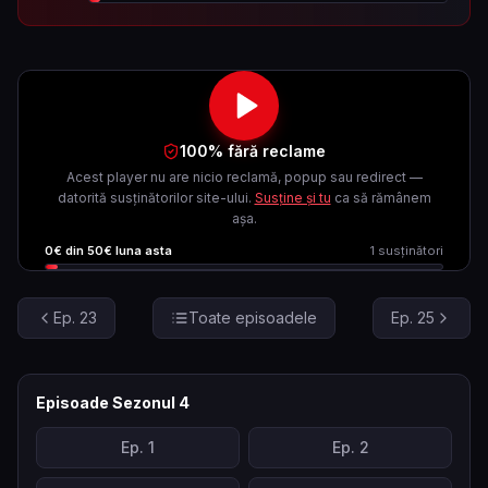
100% fără reclame
Acest player nu are nicio reclamă, popup sau redirect —
datorită susținătorilor site-ului.
Susține și tu
ca să rămânem
așa.
0
€ din
50
€ luna asta
1
susținători
Ep.
23
Toate episoadele
Ep.
25
Episoade Sezonul
4
Ep.
1
Ep.
2