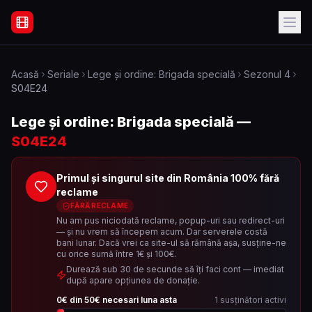
Filme Online Subtitrate - Acasă
Acasă
Seriale
Lege și ordine: Brigada specială
Sezonul
4
S04E24
Lege și ordine: Brigada specială
—
S04E24
Primul și singurul site din România 100% fără
reclame
FĂRĂ RECLAME
Nu am pus niciodată reclame, popup-uri sau redirect-uri
— și nu vrem să începem acum. Dar serverele costă
bani lunar. Dacă vrei ca site-ul să rămână așa, susține-ne
cu orice sumă între 1€ și 100€.
Durează sub 30 de secunde să îți faci cont — imediat
după apare opțiunea de donație.
0
€ din
50
€ necesari luna asta
1
susținători activi