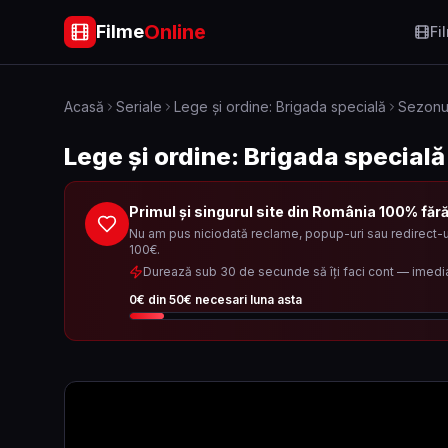
Online
Filme
Fi
Acasă
Seriale
Lege și ordine: Brigada specială
Sezonu
Lege și ordine: Brigada specială
Primul și singurul site din România 100% făr
Nu am pus niciodată reclame, popup-uri sau redirect-ur
100€.
Durează sub 30 de secunde să îți faci cont — imedi
0
€ din
50
€ necesari luna asta