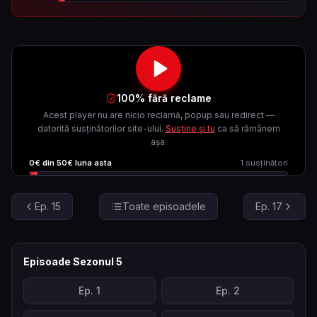
100% fără reclame
Acest player nu are nicio reclamă, popup sau redirect —
datorită susținătorilor site-ului.
Susține și tu
ca să rămânem
așa.
0
€ din
50
€ luna asta
1
susținători
Ep.
15
Toate episoadele
Ep.
17
Episoade Sezonul
5
Ep.
1
Ep.
2