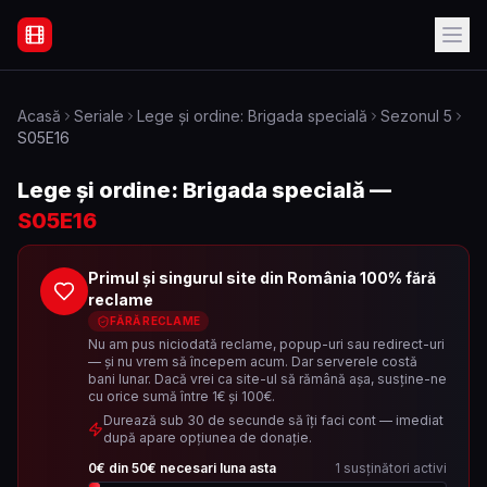
Filme Online Subtitrate - Acasă
Acasă
Seriale
Lege și ordine: Brigada specială
Sezonul
5
S05E16
Lege și ordine: Brigada specială
—
S05E16
Primul și singurul site din România 100% fără
reclame
FĂRĂ RECLAME
Nu am pus niciodată reclame, popup-uri sau redirect-uri
— și nu vrem să începem acum. Dar serverele costă
bani lunar. Dacă vrei ca site-ul să rămână așa, susține-ne
cu orice sumă între 1€ și 100€.
Durează sub 30 de secunde să îți faci cont — imediat
după apare opțiunea de donație.
0
€ din
50
€ necesari luna asta
1
susținători activi