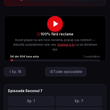
100% fără reclame
Acest player nu are nicio reclamă, popup sau redirect —
datorită susținătorilor site-ului.
Susține și tu
ca să rămânem
așa.
0
€ din
50
€ luna asta
1
susținători
Ep.
18
Toate episoadele
Episoade Sezonul
7
Ep.
1
Ep.
7