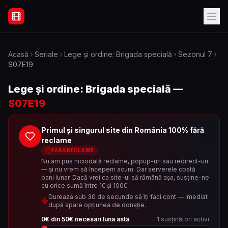
Filme Online Subtitrate - Acasă
Acasă
Seriale
Lege și ordine: Brigada specială
Sezonul
7
S07E19
Lege și ordine: Brigada specială
—
S07E19
Primul și singurul site din România 100% fără
reclame
FĂRĂ RECLAME
Nu am pus niciodată reclame, popup-uri sau redirect-uri
— și nu vrem să începem acum. Dar serverele costă
bani lunar. Dacă vrei ca site-ul să rămână așa, susține-ne
cu orice sumă între 1€ și 100€.
Durează sub 30 de secunde să îți faci cont — imediat
după apare opțiunea de donație.
0
€ din
50
€ necesari luna asta
1
susținători activi