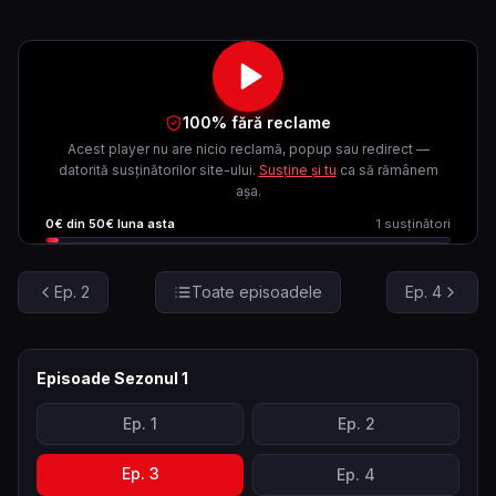
100% fără reclame
Acest player nu are nicio reclamă, popup sau redirect —
datorită susținătorilor site-ului.
Susține și tu
ca să rămânem
așa.
0
€ din
50
€ luna asta
1
susținători
Ep.
2
Toate episoadele
Ep.
4
Episoade Sezonul
1
Ep.
1
Ep.
2
Ep.
3
Ep.
4