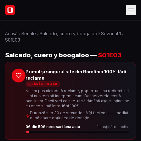
Filme Online Subtitrate - Acasă
Acasă
Seriale
Salcedo, cuero y boogaloo
Sezonul
1
S01E03
Salcedo, cuero y boogaloo
—
S01E03
Primul și singurul site din România 100% fără
reclame
FĂRĂ RECLAME
Nu am pus niciodată reclame, popup-uri sau redirect-uri
— și nu vrem să începem acum. Dar serverele costă
bani lunar. Dacă vrei ca site-ul să rămână așa, susține-ne
cu orice sumă între 1€ și 100€.
Durează sub 30 de secunde să îți faci cont — imediat
după apare opțiunea de donație.
0
€ din
50
€ necesari luna asta
1
susținători activi