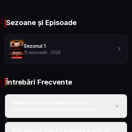
Sezoane și Episoade
Sezonul 1
12
episoade
· 2026
Întrebări Frecvente
Unde pot viziona Salcedo, cuero y
boogaloo online subtitrat în română?
Este Salcedo, cuero y boogaloo gratuit pe