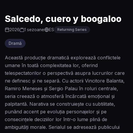
Salcedo, cuero y boogaloo
2026
1
sezoane
ES
Returning Series
Dramă
Această producție dramatică explorează conflictele
umane în toată complexitatea lor, oferind
telespectatorilor o perspectivă asupra lucrurilor care
ne definesc și ne separă. Cu actorii Vincitore Balanta,
Ramiro Meneses și Sergio Palau în roluri centrale,
seria creează o atmosferă încărcată emoțional și
palpitantă. Narativa se construiește cu subtilitate,
punând accent pe evoluția personajelor și pe
consecințele deciziilor lor într-o lume plină de
ambiguități morale. Serialul se adresează publicului