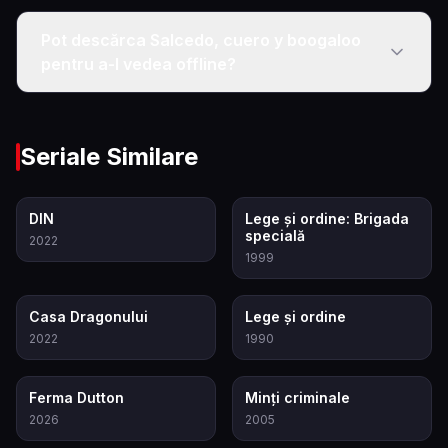
Pot descărca Salcedo, cuero y boogaloo
pentru a-l vedea offline?
Seriale Similare
8.5
7.9
DIN
Lege și ordine: Brigada
specială
2022
1999
8.3
7.3
Casa Dragonului
Lege și ordine
2022
1990
9.3
8.3
Ferma Dutton
Minți criminale
2026
2005