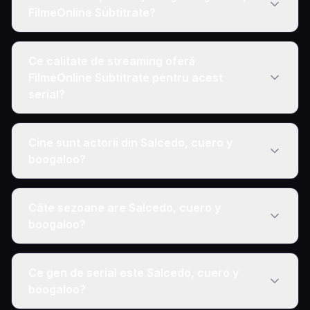
FilmeOnline Subtitrate?
Ce calitate de streaming oferă
FilmeOnline Subtitrate pentru acest
serial?
Cine sunt actorii din Salcedo, cuero y
boogaloo?
Câte sezoane are Salcedo, cuero y
boogaloo?
Ce gen de serial este Salcedo, cuero y
boogaloo?