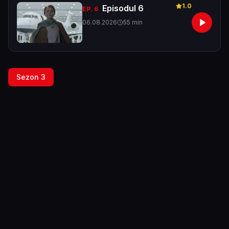
1.0
Episodul 6
EP.
6
06.08.2026
55
min
Sezon
3