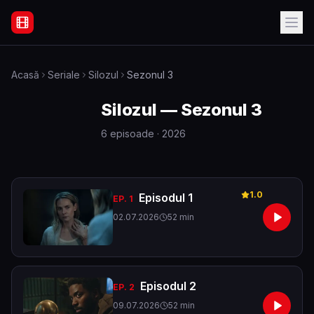
Filme Online Subtitrate - Acasă
Acasă
Seriale
Silozul
Sezonul 3
Silozul
—
Sezonul 3
6
episoade
· 2026
1.0
Episodul 1
EP.
1
02.07.2026
52
min
Episodul 2
EP.
2
09.07.2026
52
min