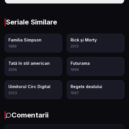
Seriale Similare
8.0
8.7
Familia Simpson
Rick și Morty
1989
2013
7.0
8.4
Tată în stil american
Futurama
2005
1999
8.7
7.4
Uimitorul Circ Digital
Regele dealului
2023
1997
Comentarii