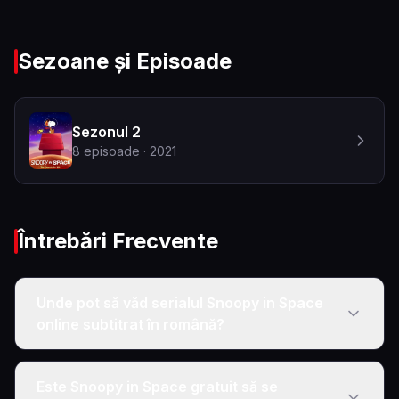
Sezoane și Episoade
Sezonul 2
8
episoade
· 2021
Întrebări Frecvente
Unde pot să văd serialul Snoopy in Space
online subtitrat în română?
Este Snoopy in Space gratuit să se