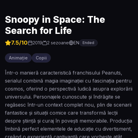
Snoopy in Space: The
Search for Life
7.5
/10
2019
2
sezoane
EN
Ended
Animație
Copii
Într-o manieră caracteristică franchisului Peanuts,
serialul combină magia imaginației cu fascinația pentru
cosmos, oferind o perspectivă ludică asupra explorării
universului. Personajele cunoscute și îndrăgite se
regăsesc într-un context complet nou, plin de scenarii
fantastice și situații comice care transformă lecții
despre știință și curaj în povești memorabile. Producția
îmbină perfect elementele de educație cu divertisment,
creând o experiență captivantă care vorbește atât