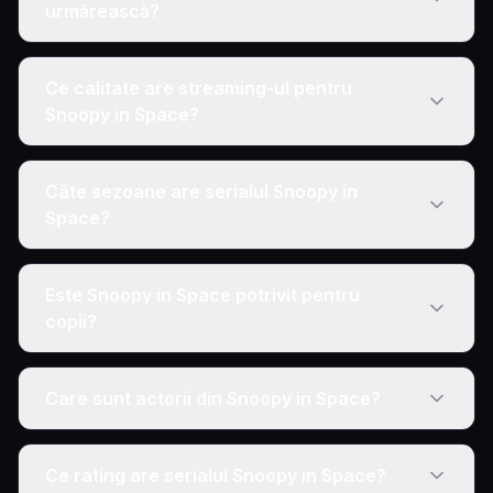
urmărească?
Ce calitate are streaming-ul pentru
Snoopy in Space?
Câte sezoane are serialul Snoopy in
Space?
Este Snoopy in Space potrivit pentru
copii?
Care sunt actorii din Snoopy in Space?
Ce rating are serialul Snoopy in Space?