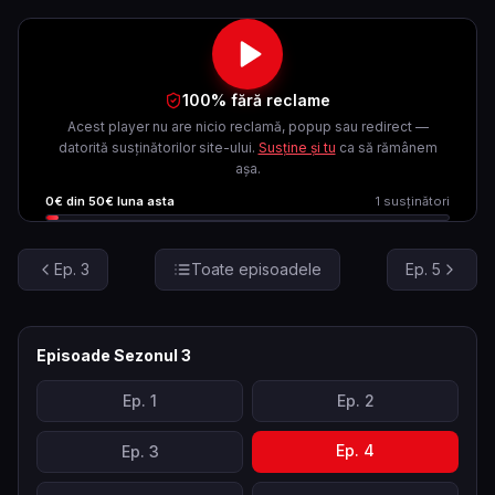
100% fără reclame
Acest player nu are nicio reclamă, popup sau redirect —
datorită susținătorilor site-ului.
Susține și tu
ca să rămânem
așa.
0
€ din
50
€ luna asta
1
susținători
Ep.
3
Toate episoadele
Ep.
5
Episoade Sezonul
3
Ep.
1
Ep.
2
Ep.
4
Ep.
3