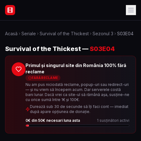
Filme Online Subtitrate - Acasă
Acasă
Seriale
Survival of the Thickest
Sezonul
3
S03E04
Survival of the Thickest
—
S03E04
Primul și singurul site din România 100% fără
reclame
FĂRĂ RECLAME
Nu am pus niciodată reclame, popup-uri sau redirect-uri
— și nu vrem să începem acum. Dar serverele costă
bani lunar. Dacă vrei ca site-ul să rămână așa, susține-ne
cu orice sumă între 1€ și 100€.
Durează sub 30 de secunde să îți faci cont — imediat
după apare opțiunea de donație.
0
€ din
50
€ necesari luna asta
1
susținători activi