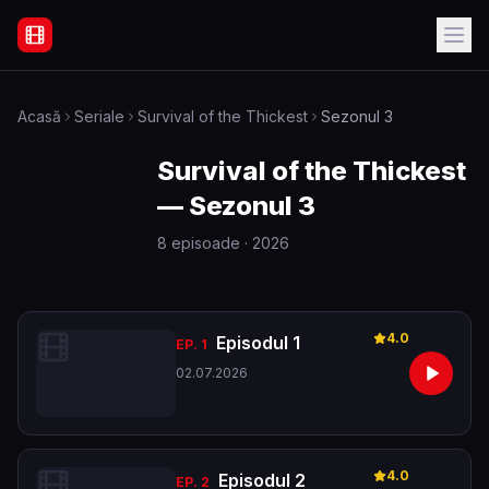
Filme Online Subtitrate - Acasă
Acasă
Seriale
Survival of the Thickest
Sezonul 3
Survival of the Thickest
—
Sezonul 3
8
episoade
· 2026
4.0
Episodul 1
EP.
1
02.07.2026
4.0
Episodul 2
EP.
2