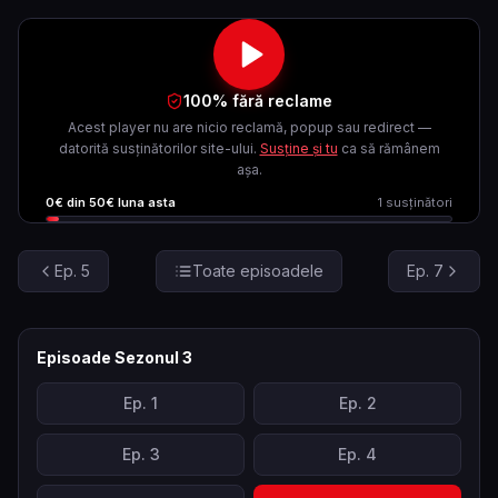
100% fără reclame
Acest player nu are nicio reclamă, popup sau redirect —
datorită susținătorilor site-ului.
Susține și tu
ca să rămânem
așa.
0
€ din
50
€ luna asta
1
susținători
Ep.
5
Toate episoadele
Ep.
7
Episoade Sezonul
3
Ep.
1
Ep.
2
Ep.
3
Ep.
4