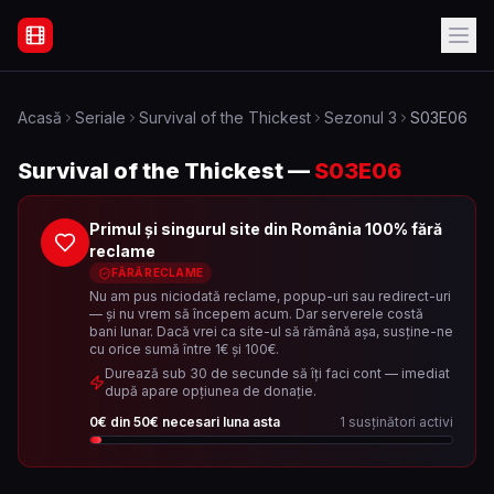
Filme Online Subtitrate - Acasă
Acasă
Seriale
Survival of the Thickest
Sezonul
3
S03E06
Survival of the Thickest
—
S03E06
Primul și singurul site din România 100% fără
reclame
FĂRĂ RECLAME
Nu am pus niciodată reclame, popup-uri sau redirect-uri
— și nu vrem să începem acum. Dar serverele costă
bani lunar. Dacă vrei ca site-ul să rămână așa, susține-ne
cu orice sumă între 1€ și 100€.
Durează sub 30 de secunde să îți faci cont — imediat
după apare opțiunea de donație.
0
€ din
50
€ necesari luna asta
1
susținători activi