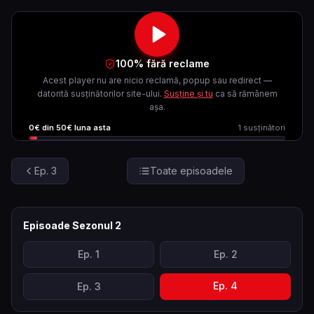
100% fără reclame
Acest player nu are nicio reclamă, popup sau redirect —
datorită susținătorilor site-ului.
Susține și tu
ca să rămânem
așa.
0
€ din
50
€ luna asta
1
susținători
Ep.
3
Toate episoadele
Episoade Sezonul
2
Ep.
1
Ep.
2
Ep.
4
Ep.
3