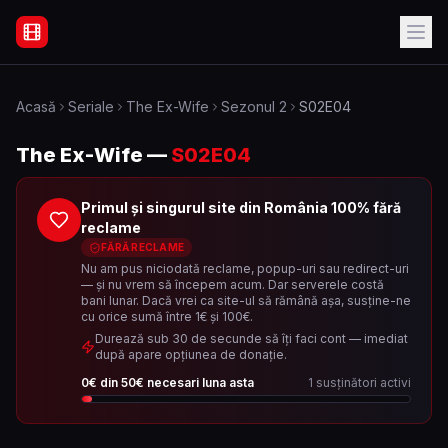
Filme Online Subtitrate - Acasă
Acasă
Seriale
The Ex-Wife
Sezonul
2
S02E04
The Ex-Wife
—
S02E04
Primul și singurul site din România 100% fără
reclame
FĂRĂ RECLAME
Nu am pus niciodată reclame, popup-uri sau redirect-uri
— și nu vrem să începem acum. Dar serverele costă
bani lunar. Dacă vrei ca site-ul să rămână așa, susține-ne
cu orice sumă între 1€ și 100€.
Durează sub 30 de secunde să îți faci cont — imediat
după apare opțiunea de donație.
0
€ din
50
€ necesari luna asta
1
susținători activi