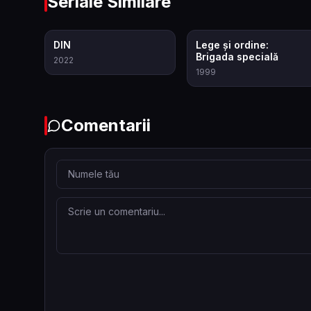
Seriale Similare
8.5
7.9
DIN
Lege și ordine:
Brigada specială
2022
1999
Comentarii