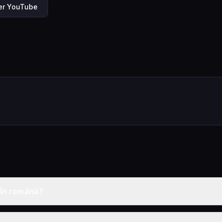
ler YouTube
t în română?