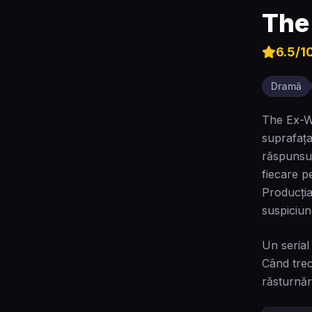
The
6.5
/1
Dramă
The Ex-Wi
suprafața
răspunsur
fiecare p
Producția
suspiciu
Un serial
Când trec
răsturnăr