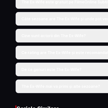
The Ex-Wife este gratuit pe FilmeOnline Subti
Câte sezoane are The Ex-Wife și unde pot ve
Cine sunt actorii din The Ex-Wife?
Ce rating are The Ex-Wife și este recomanda
De ce genuri este The Ex-Wife?
The Ex-Wife mai va primi și alte sezoane?