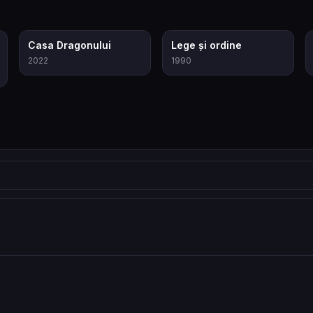
8.3
7.3
Casa Dragonului
Lege și ordine
2022
1990