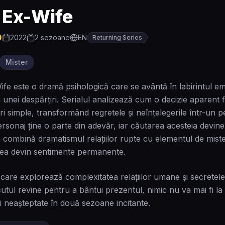
 Ex-Wife
0
2022
2
sezoane
EN
Returning Series
Mister
fe este o dramă psihologică care se avântă în labirintul emoț
 unei despărțiri. Serialul analizează cum o decizie aparent 
i simple, transformând regretele și neînțelegerile într-un pe
ersonaj ține o parte din adevăr, iar căutarea acesteia devine 
 combină dramatismul relațiilor rupte cu elementul de miste
nea devin sentimente permanente.
 care explorează complexitatea relațiilor umane și secretel
utul revine pentru a bântui prezentul, nimic nu va mai fi la
i neașteptate în două sezoane incitante.