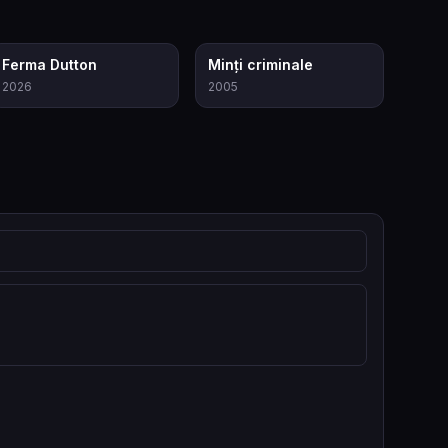
9.3
8.3
Ferma Dutton
Minți criminale
2026
2005