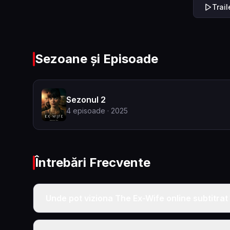
Trai
Sezoane și Episoade
Sezonul 2
4
episoade
· 2025
Întrebări Frecvente
Unde pot viziona The Ex-Wife online subtitra