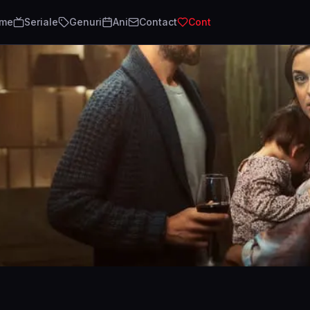
lme
Seriale
Genuri
Ani
Contact
Cont