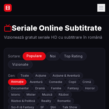
Filme Online Subtitrate - Acasă
Seriale Online Subtitrate
Vizionează gratuit seriale HD cu subtitrare în română
Populare
Sortare:
Noi
Top Rating
Vizionate
Gen:
Toate
Acțiune
Acțiune & Aventură
Animație
Aventură
Comedie
Copii
Crimă
Documentar
Dramă
Familie
Fantasy
Horror
Istoric
Mister
Muzică
Război
Război & Politică
Reality
Romantic
Sci-Fi & Fantasy
SF
Știri
Talk Show