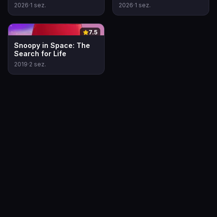
2026
·
1
sez.
2026
·
1
sez.
0
7.5
Snoopy in Space: The
Search for Life
2019
·
2
sez.