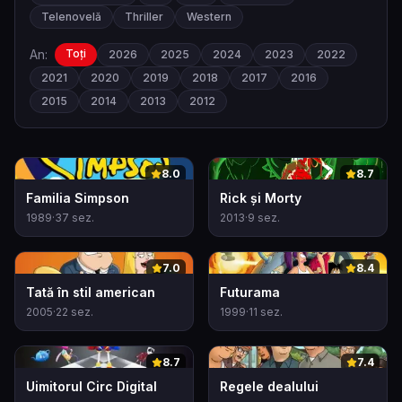
Telenovelă
Thriller
Western
An:
Toți
2026
2025
2024
2023
2022
2021
2020
2019
2018
2017
2016
2015
2014
2013
2012
0
0
8.0
8.7
Familia Simpson
Rick și Morty
1989
·
37
sez.
2013
·
9
sez.
0
0
7.0
8.4
Tată în stil american
Futurama
2005
·
22
sez.
1999
·
11
sez.
0
0
8.7
7.4
Uimitorul Circ Digital
Regele dealului