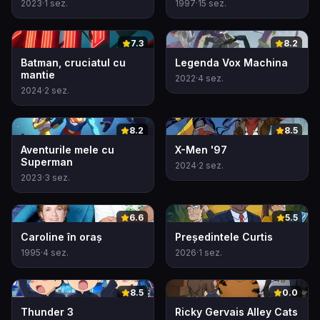
2023
·
1
sez.
1997
·
15
sez.
0
0
7.3
8.2
Batman, cruciatul cu
Legenda Vox Machina
mantie
2022
·
4
sez.
2024
·
2
sez.
0
0
8.2
8.5
Aventurile mele cu
X-Men '97
Superman
2024
·
2
sez.
2023
·
3
sez.
0
0
6.6
5.5
Caroline în oraș
Președintele Curtis
1995
·
4
sez.
2026
·
1
sez.
0
0
8.5
0.0
Thunder 3
Ricky Gervais Alley Cats