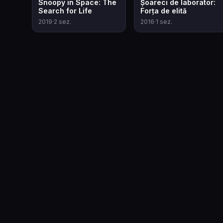
Snoopy in Space: The
Șoareci de laborator:
Search for Life
Forța de elită
2019
·
2
sez.
2016
·
1
sez.