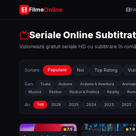
Online
Filme
Fi
Seriale Online Subtitra
Vizionează gratuit seriale HD cu subtitrare în rom
Populare
Sortare:
Noi
Top Rating
Viz
Gen:
Toate
Acțiune
Acțiune & Aventură
Animați
Muzică
Război
Război & Politică
Reality
Roma
An:
Toți
2026
2025
2024
2023
2022
0
0
7.5
7.8