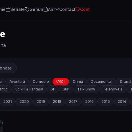
lme
Seriale
Genuri
Ani
Contact
Cont
te
ână
ionate
Copii
e
Aventură
Comedie
Crimă
Documentar
Dramă
ntic
Sci-Fi & Fantasy
SF
Știri
Talk Show
Telenovelă
T
2021
2020
2019
2018
2017
2016
2015
2014