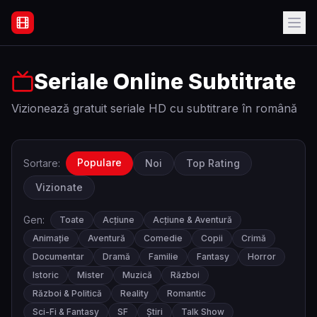
Filme Online Subtitrate - Acasă
Seriale Online Subtitrate
Vizionează gratuit seriale HD cu subtitrare în română
Populare
Sortare:
Noi
Top Rating
Vizionate
Gen:
Toate
Acțiune
Acțiune & Aventură
Animație
Aventură
Comedie
Copii
Crimă
Documentar
Dramă
Familie
Fantasy
Horror
Istoric
Mister
Muzică
Război
Război & Politică
Reality
Romantic
Sci-Fi & Fantasy
SF
Știri
Talk Show