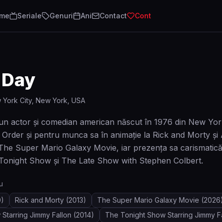
lme
Seriale
Genuri
Ani
Contact
Cont
 Day
 York City, New York, USA
un actor și comedian american născut în 1976 din New York C
 Order și pentru munca sa în animație la Rick and Morty și 
The Super Mario Galaxy Movie, iar prezența sa carismatică 
onight Show și The Late Show with Stephen Colbert.
u
0)
Rick and Morty
(2013)
The Super Mario Galaxy Movie
(2026
Starring Jimmy Fallon
(2014)
The Tonight Show Starring Jimmy F