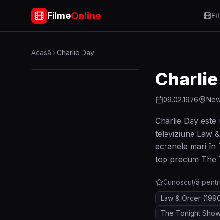
Online
Filme
Fi
Acasă
Charlie Day
Charlie
09.02.1976
New
Charlie Day este 
televiziune Law &
ecranele mari în 
top precum The T
Cunoscut/ă pentr
Law & Order
(199
The Tonight Show 