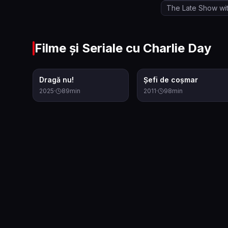
The Late Show wi
Filme și Seriale cu
Charlie Day
5.6
6.6
Dragă nu!
Șefi de coșmar
2025
·
89
min
2011
·
98
min